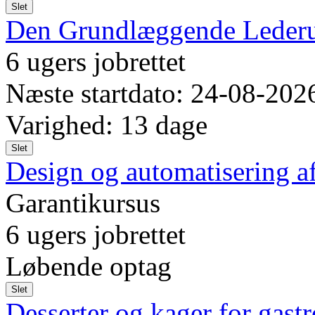
Slet
Den Grundlæggende Lederu
6 ugers jobrettet
Næste startdato: 24-08-202
Varighed: 13 dage
Slet
Design og automatisering a
Garantikursus
6 ugers jobrettet
Løbende optag
Slet
Desserter og kager for gas