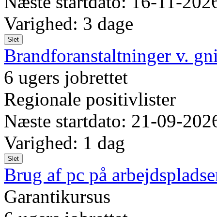
Næste startdato: 16-11-202
Varighed: 3 dage
Slet
Brandforanstaltninger v. gn
6 ugers jobrettet
Regionale positivlister
Næste startdato: 21-09-202
Varighed: 1 dag
Slet
Brug af pc på arbejdspladse
Garantikursus