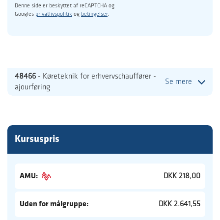
Denne side er beskyttet af reCAPTCHA og
Googles
privatlivspolitik
og
betingelser
.
48466
- Køreteknik for erhvervschauffører -
Se mere
ajourføring
Kursuspris
AMU:
DKK 218,00
Uden for målgruppe:
DKK 2.641,55