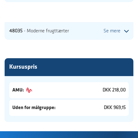
48035
- Moderne frugttærter
Se mere
Kursuspris
AMU:
DKK 218,00
Uden for målgruppe:
DKK 969,15