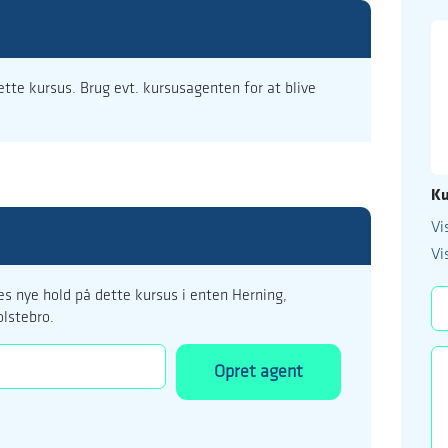
dette kursus. Brug evt. kursusagenten for at blive
Ku
Vi
99 122 5
Vi
kursus@ucholstebr
s nye hold på dette kursus i enten Herning,
olstebro.
Opret agent