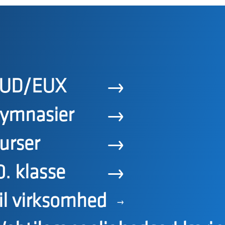
UD/EUX
ymnasier
urser
0. klasse
il virksomhed