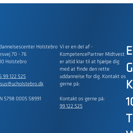
dannelsescenter Holstebro
Vi er en del af -
E
svej 70 - 76
KompetencePartner Midtvest
00 Holstebro
er altid klar til at hjælpe dig
G
med at finde den rette
5 99 122 525
uddannelse for dig. Kontakt os
K
rsus@ucholstebro.dk
gerne på:
N 5798 0005 58991
Kontakt os gerne på:
1
99 122 525
T