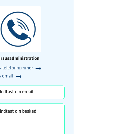
rsusadministration
s telefonnummer
25
s email
o.dk