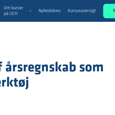
Om kurser
Nyhedsbrev
Kursusoversigt
på UCH
f årsregnskab som
rktøj