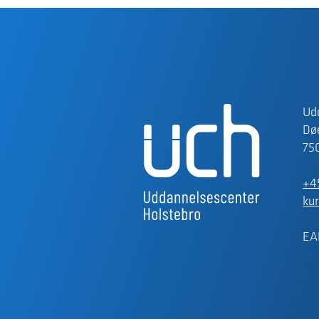
Ud
Døe
75
+4
ku
EA