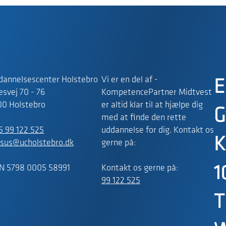
dannelsescenter Holstebro
Vi er en del af -
E
svej 70 - 76
KompetencePartner Midtvest
00 Holstebro
er altid klar til at hjælpe dig
G
med at finde den rette
5 99 122 525
uddannelse for dig. Kontakt os
K
rsus@ucholstebro.dk
gerne på:
N 5798 0005 58991
Kontakt os gerne på:
1
99 122 525
T