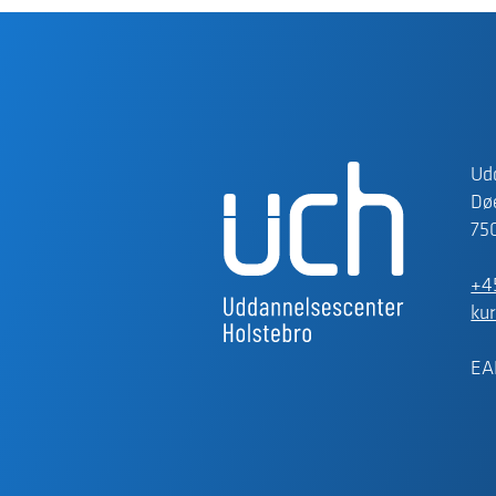
Ud
Døe
75
+4
ku
EA