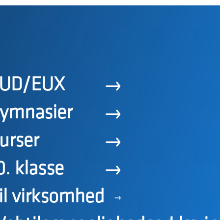
UD/EUX
ymnasier
urser
0. klasse
il virksomhed