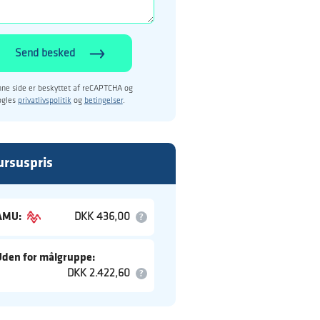
Send besked
ne side er beskyttet af reCAPTCHA og
ogles
privatlivspolitik
og
betingelser
.
ursuspris
AMU:
DKK 436,00
Uden for målgruppe:
DKK 2.422,60