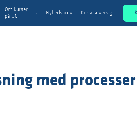
Om kurser
Nyhedsbrev
Kursusoversigt
på UCH
sning med processe