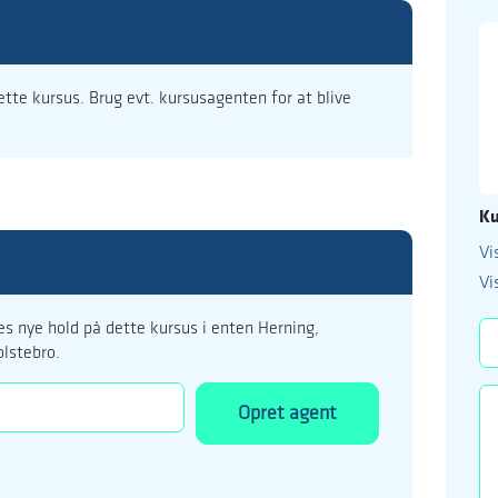
dette kursus. Brug evt. kursusagenten for at blive
Ku
Vi
99 122 5
Vi
kursus@ucholstebr
s nye hold på dette kursus i enten Herning,
olstebro.
Opret agent