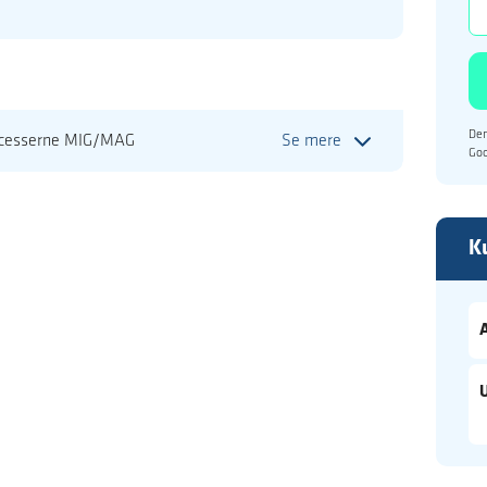
Den
ocesserne MIG/MAG
Se mere
Go
K