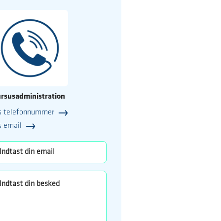
rsusadministration
s telefonnummer
25
s email
o.dk