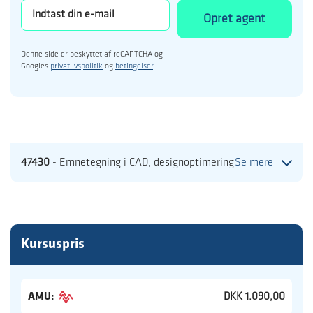
Opret agent
Denne side er beskyttet af reCAPTCHA og
Googles
privatlivspolitik
og
betingelser
.
47430
- Emnetegning i CAD, designoptimering
Se mere
Kursuspris
AMU:
DKK 1.090,00