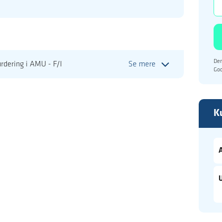
Den
rdering i AMU - F/I
Se mere
Go
K