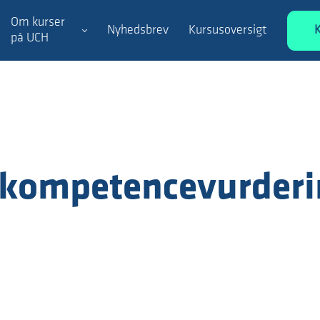
Om kurser
Nyhedsbrev
Kursusoversigt
på UCH
 kompetencevurderi