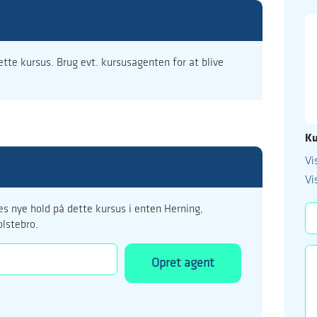
dette kursus. Brug evt. kursusagenten for at blive
Ku
Vi
99 122 5
Vi
kursus@ucholstebr
s nye hold på dette kursus i enten Herning,
olstebro.
Opret agent