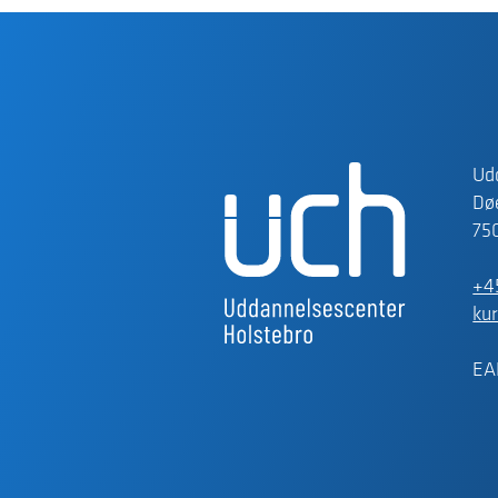
Ud
Døe
75
+4
ku
EA