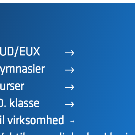
UD/EUX
ymnasier
urser
0. klasse
il virksomhed