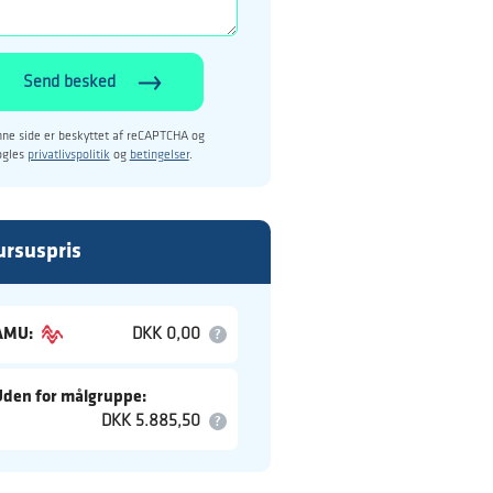
Send besked
ne side er beskyttet af reCAPTCHA og
ogles
privatlivspolitik
og
betingelser
.
ursuspris
AMU:
DKK 0,00
Uden for målgruppe:
DKK 5.885,50