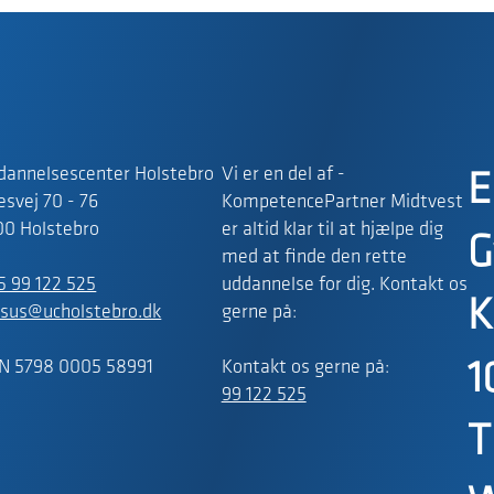
dannelsescenter Holstebro
Vi er en del af -
E
svej 70 - 76
KompetencePartner Midtvest
00 Holstebro
er altid klar til at hjælpe dig
G
med at finde den rette
5 99 122 525
uddannelse for dig. Kontakt os
K
rsus@ucholstebro.dk
gerne på:
N 5798 0005 58991
Kontakt os gerne på:
1
99 122 525
T