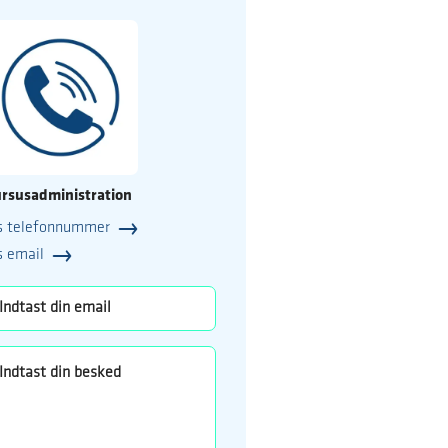
rsusadministration
s telefonnummer
25
s email
o.dk