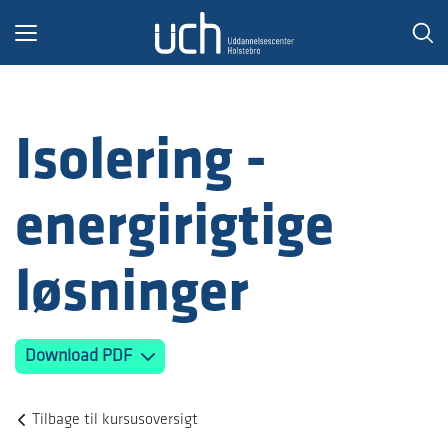
Toggle
navigation
Isolering -
energirigtige
løsninger
Download PDF
Tilbage til kursusoversigt