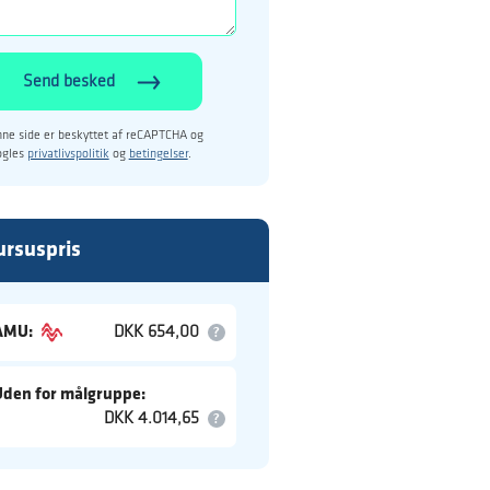
Send besked
ne side er beskyttet af reCAPTCHA og
ogles
privatlivspolitik
og
betingelser
.
ursuspris
AMU:
DKK 654,00
Uden for målgruppe:
DKK 4.014,65