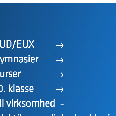
UD/EUX
ymnasier
urser
0. klasse
il virksomhed