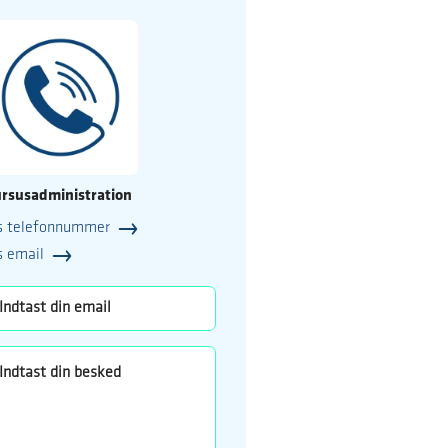
rsusadministration
s telefonnummer
25
s email
o.dk