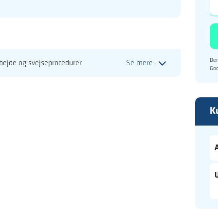
Den
bejde og svejseprocedurer
Se mere
Go
K