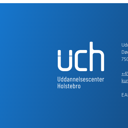
Ud
Døe
75
+4
ku
EA