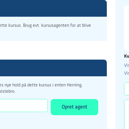
dette kursus. Brug evt. kursusagenten for at blive
Ku
Vi
99 122 5
Vi
kursus@ucholstebr
s nye hold på dette kursus i enten Herning,
olstebro.
Opret agent