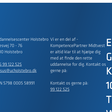
dannelsescenter Holstebro
Vi er en del af -
E
svej 70 - 76
KompetencePartner Midtvest
00 Holstebro
er altid klar til at hjælpe dig
G
med at finde den rette
5 99 122 525
uddannelse for dig. Kontakt os
K
rsus@ucholstebro.dk
gerne på:
N 5798 0005 58991
Kontakt os gerne på:
1
99 122 525
T