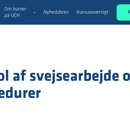
Om kurser
Nyhedsbrev
Kursusoversigt
på UCH
l af svejsearbejde 
edurer