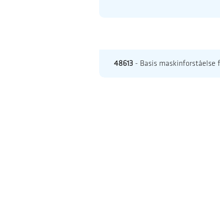
48613
- Basis maskinforståelse f