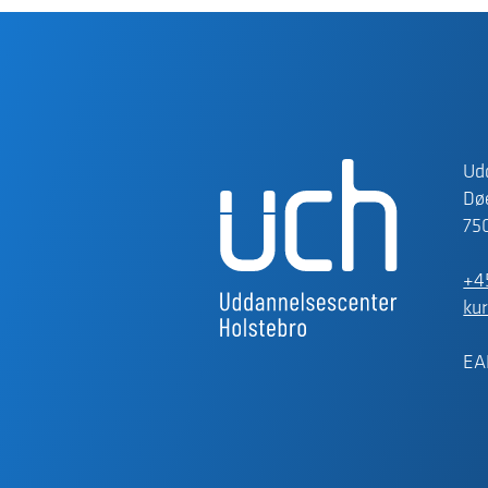
Ud
Døe
75
+4
ku
EA