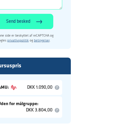
Send besked
ne side er beskyttet af reCAPTCHA og
ogles
privatlivspolitik
og
betingelser
.
ursuspris
AMU:
DKK 1.090,00
Uden for målgruppe:
DKK 3.804,00