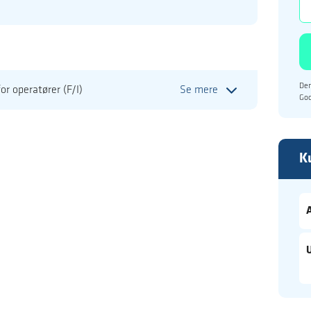
Den
or operatører (F/I)
Se mere
Go
K