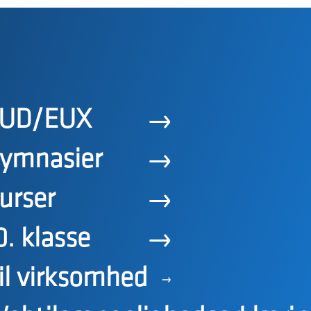
UD/EUX
ymnasier
urser
0. klasse
il virksomhed