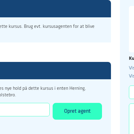
dette kursus. Brug evt. kursusagenten for at blive
Ku
Vi
99 122 5
Vi
kursus@ucholstebr
s nye hold på dette kursus i enten Herning,
olstebro.
Opret agent