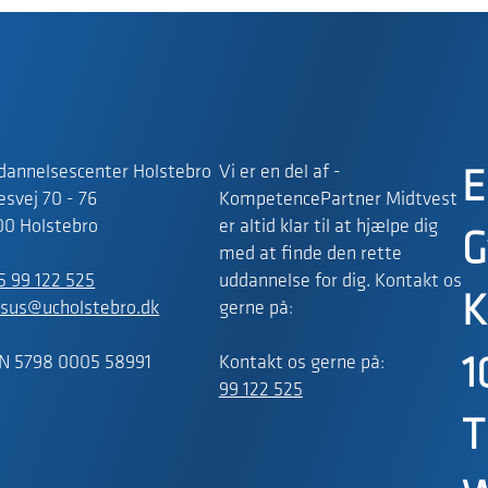
dannelsescenter Holstebro
Vi er en del af -
E
svej 70 - 76
KompetencePartner Midtvest
00 Holstebro
er altid klar til at hjælpe dig
G
med at finde den rette
5 99 122 525
uddannelse for dig. Kontakt os
K
rsus@ucholstebro.dk
gerne på:
N 5798 0005 58991
Kontakt os gerne på:
1
99 122 525
T