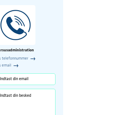
rsusadministration
s telefonnummer
25
s email
o.dk