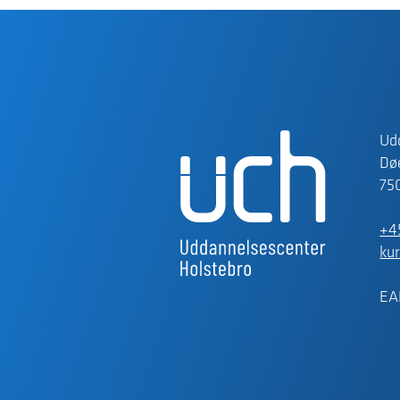
Ud
Døe
75
+4
ku
EA