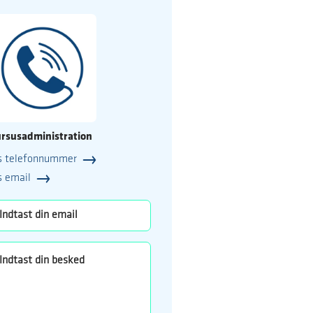
rsusadministration
s telefonnummer
25
s email
o.dk