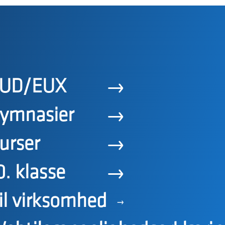
UD/EUX
ymnasier
urser
0. klasse
il virksomhed