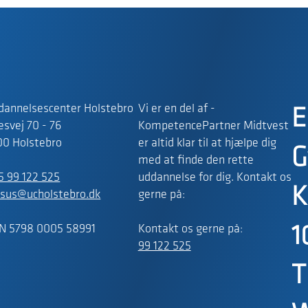
dannelsescenter Holstebro
Vi er en del af -
E
svej 70 - 76
KompetencePartner Midtvest
00 Holstebro
er altid klar til at hjælpe dig
G
med at finde den rette
5 99 122 525
uddannelse for dig. Kontakt os
K
rsus@ucholstebro.dk
gerne på:
N 5798 0005 58991
Kontakt os gerne på:
1
99 122 525
T