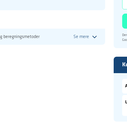
Den
og beregningsmetoder
Se mere
Go
K