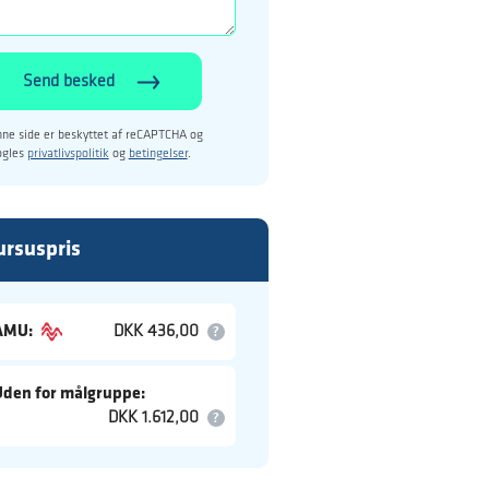
Send besked
ne side er beskyttet af reCAPTCHA og
ogles
privatlivspolitik
og
betingelser
.
ursuspris
AMU:
DKK 436,00
Uden for målgruppe:
DKK 1.612,00