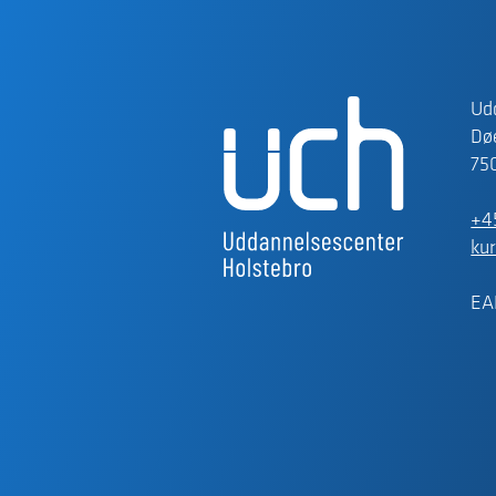
Ud
Døe
75
+4
ku
EA