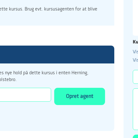
dette kursus. Brug evt. kursusagenten for at blive
Ku
Vi
99 122 5
Vi
kursus@ucholstebr
s nye hold på dette kursus i enten Herning,
olstebro.
Opret agent