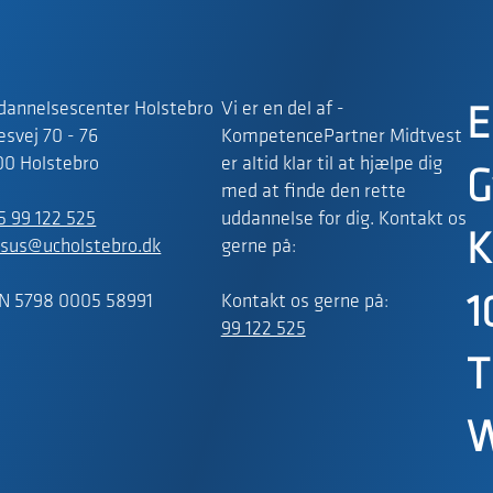
dannelsescenter Holstebro
Vi er en del af -
E
svej 70 - 76
KompetencePartner Midtvest
00 Holstebro
er altid klar til at hjælpe dig
G
med at finde den rette
5 99 122 525
uddannelse for dig. Kontakt os
K
rsus@ucholstebro.dk
gerne på:
N 5798 0005 58991
Kontakt os gerne på:
1
99 122 525
T
W