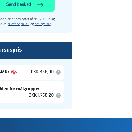
Send besked
ne side er beskyttet af reCAPTCHA og
ogles
privatlivspolitik
og
betingelser
.
ursuspris
AMU:
DKK 436,00
Uden for målgruppe:
DKK 1.758,20