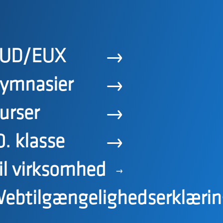
UD/EUX
ymnasier
urser
0. klasse
il virksomhed
ebtilgængelighedserklærin