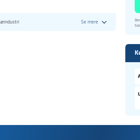
Den
ræindustri
Se mere
Go
K