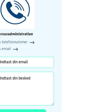
rsusadministration
s telefonnummer
25
s email
o.dk