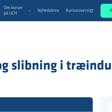
Om kurser
Nyhedsbrev
Kursusoversigt
på UCH
g slibning i træindu