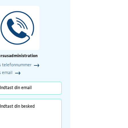
rsusadministration
s telefonnummer
25
s email
o.dk