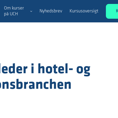
Om kurser
Nyhedsbrev
Kursusoversigt
på UCH
eder i hotel- og
ionsbranchen