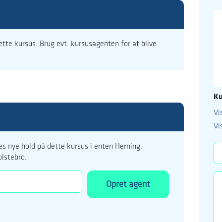
dette kursus. Brug evt. kursusagenten for at blive
Ku
Vi
99 122 5
Vi
kursus@ucholstebr
s nye hold på dette kursus i enten Herning,
olstebro.
Opret agent