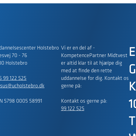
dannelsescenter Holstebro
Vi er en del af -
E
svej 70 - 76
KompetencePartner Midtvest
00 Holstebro
er altid klar til at hjælpe dig
G
med at finde den rette
5 99 122 525
uddannelse for dig. Kontakt os
K
rsus@ucholstebro.dk
gerne på:
N 5798 0005 58991
Kontakt os gerne på:
1
99 122 525
T