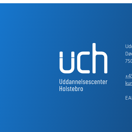
Ud
Døe
75
+4
ku
EA