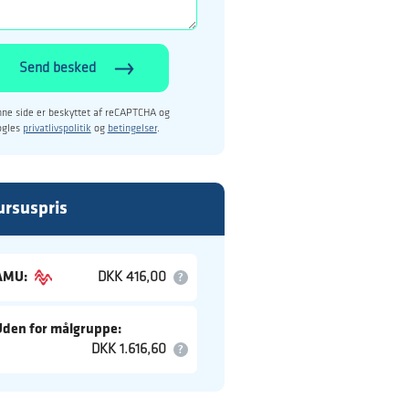
Send besked
ne side er beskyttet af reCAPTCHA og
ogles
privatlivspolitik
og
betingelser
.
ursuspris
AMU:
DKK 416,00
Uden for målgruppe:
DKK 1.616,60