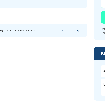
Den
 og restaurationsbranchen
Se mere
Go
K