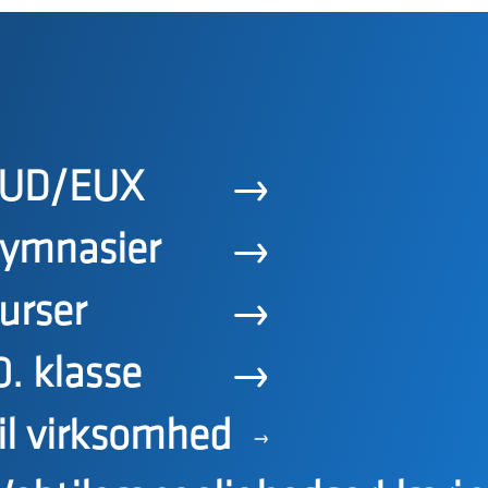
UD/EUX
ymnasier
urser
0. klasse
il virksomhed