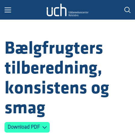
Toggle
navigation
Bælgfrugters
tilberedning,
konsistens og
smag
Download PDF