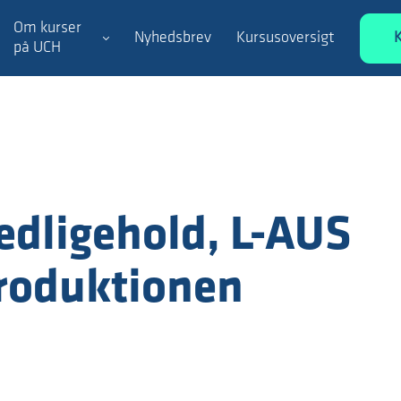
Om kurser
Nyhedsbrev
Kursusoversigt
på UCH
edligehold, L-AUS
produktionen