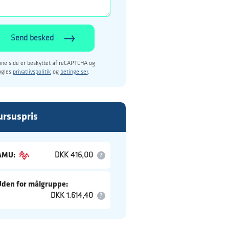
Send besked
ne side er beskyttet af reCAPTCHA og
ogles
privatlivspolitik
og
betingelser
.
ursuspris
AMU:
DKK 416,00
Uden for målgruppe:
DKK 1.614,40