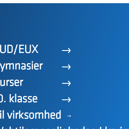
UD/EUX
ymnasier
urser
0. klasse
il virksomhed