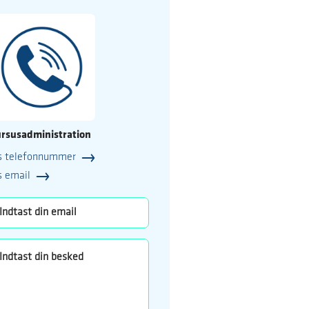
rsusadministration
s telefonnummer
25
s email
o.dk