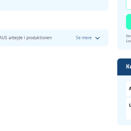
Den
-AUS arbejde i produktionen
Se mere
Go
K