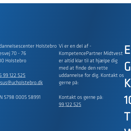
dannelsescenter Holstebro
Vi er en del af -
E
svej 70 - 76
KompetencePartner Midtvest
00 Holstebro
er altid klar til at hjælpe dig
G
med at finde den rette
5 99 122 525
uddannelse for dig. Kontakt os
K
rsus@ucholstebro.dk
gerne på:
N 5798 0005 58991
Kontakt os gerne på:
1
99 122 525
T