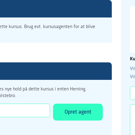
dette kursus. Brug evt. kursusagenten for at blive
Ku
Vi
99 122 5
Vi
kursus@ucholstebr
s nye hold på dette kursus i enten Herning,
olstebro.
Opret agent