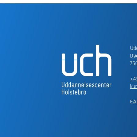
Ud
Døe
75
+4
ku
EA