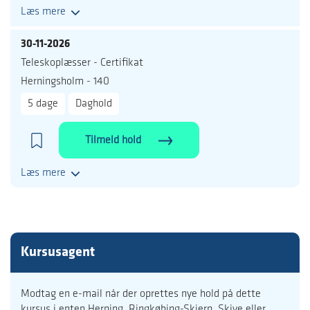
Læs mere
30-11-2026
Teleskoplæsser - Certifikat
Herningsholm - 140
5 dage
Daghold
Tilmeld hold
Læs mere
Kursusagent
Modtag en e-mail når der oprettes nye hold på dette
kursus i enten Herning, Ringkøbing-Skjern, Skive eller