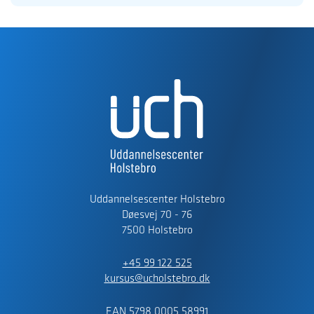
Uddannelsescenter Holstebro
Døesvej 70 - 76
7500 Holstebro
+45 99 122 525
kursus@ucholstebro.dk
EAN 5798 0005 58991