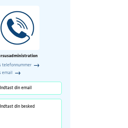
rsusadministration
s telefonnummer
25
s email
o.dk