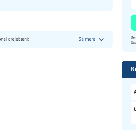
Den
onel drejebænk
Se mere
Go
K