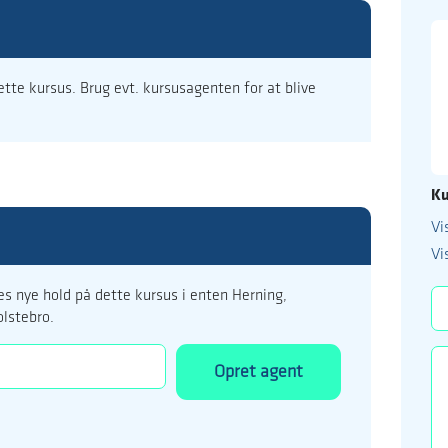
dette kursus. Brug evt. kursusagenten for at blive
Ku
Vi
99 122 5
Vi
kursus@ucholstebr
s nye hold på dette kursus i enten Herning,
olstebro.
Opret agent