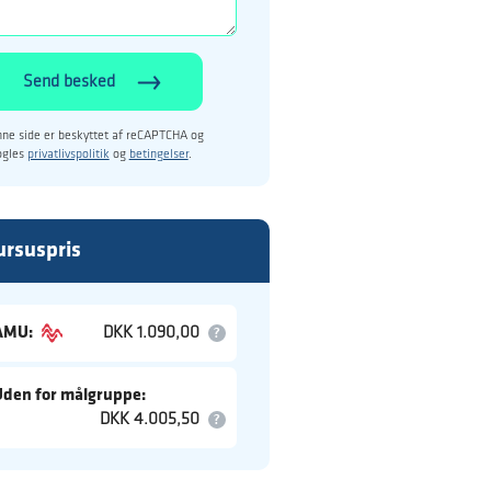
Send besked
ne side er beskyttet af reCAPTCHA og
ogles
privatlivspolitik
og
betingelser
.
ursuspris
AMU:
DKK 1.090,00
Uden for målgruppe:
DKK 4.005,50