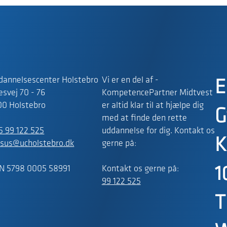
dannelsescenter Holstebro
Vi er en del af -
E
svej 70 - 76
KompetencePartner Midtvest
00 Holstebro
er altid klar til at hjælpe dig
G
med at finde den rette
5 99 122 525
uddannelse for dig. Kontakt os
K
rsus@ucholstebro.dk
gerne på:
N 5798 0005 58991
Kontakt os gerne på:
1
99 122 525
T