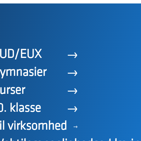
UD/EUX
ymnasier
urser
0. klasse
il virksomhed