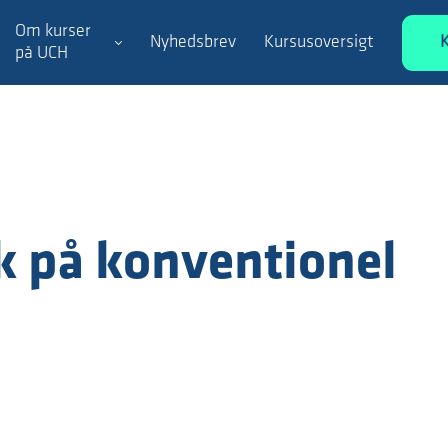
Om kurser
Nyhedsbrev
Kursusoversigt
på UCH
k på konventionel