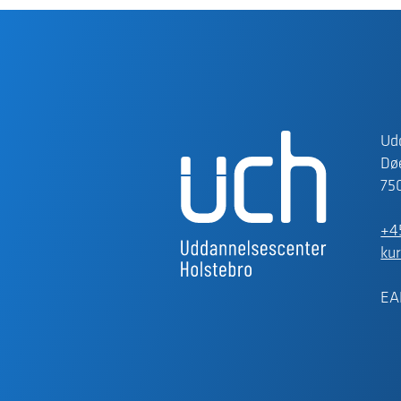
Ud
Døe
75
+4
ku
EA