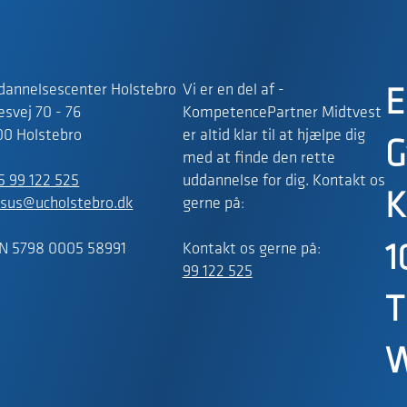
dannelsescenter Holstebro
Vi er en del af -
E
svej 70 - 76
KompetencePartner Midtvest
00 Holstebro
er altid klar til at hjælpe dig
G
med at finde den rette
5 99 122 525
uddannelse for dig. Kontakt os
K
rsus@ucholstebro.dk
gerne på:
N 5798 0005 58991
Kontakt os gerne på:
1
99 122 525
T
W