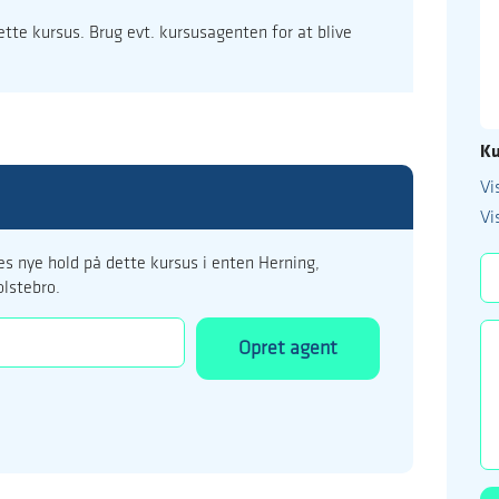
dette kursus. Brug evt. kursusagenten for at blive
Ku
Vi
99 122 5
Vi
kursus@ucholstebr
s nye hold på dette kursus i enten Herning,
olstebro.
Opret agent