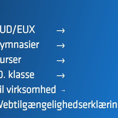
UD/EUX
ymnasier
urser
0. klasse
il virksomhed
ebtilgængelighedserklærin