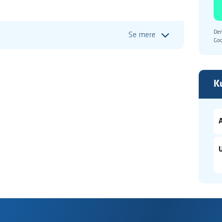
Den
Se mere
Go
K