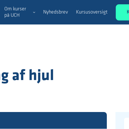
Om kurser
Nyhedsbrev
Kursusoversigt
på UCH
g af hjul