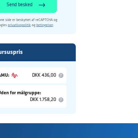
Send besked
ne side er beskyttet af reCAPTCHA og
ogles
privatlivspolitik
og
betingelser
.
ursuspris
AMU:
DKK 436,00
Uden for målgruppe:
DKK 1.758,20