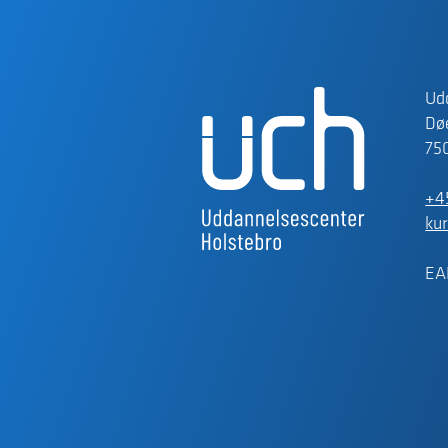
Ud
Døe
75
+4
ku
EA