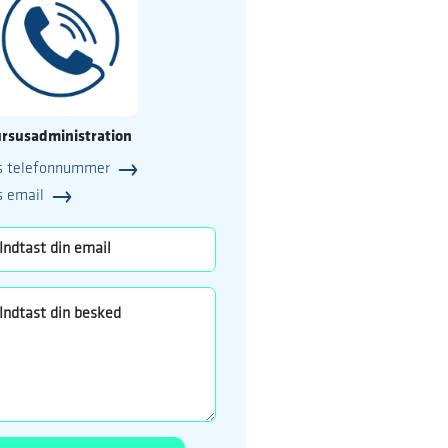
rsusadministration
s telefonnummer
25
s email
o.dk