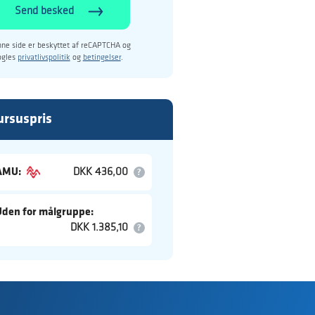
Send besked
ne side er beskyttet af reCAPTCHA og
ogles
privatlivspolitik
og
betingelser
.
ursuspris
AMU:
DKK 436,00
Uden for målgruppe:
DKK 1.385,10