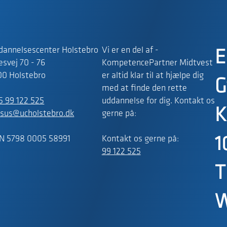
dannelsescenter Holstebro
Vi er en del af -
E
svej 70 - 76
KompetencePartner Midtvest
00 Holstebro
er altid klar til at hjælpe dig
G
med at finde den rette
5 99 122 525
uddannelse for dig. Kontakt os
K
rsus@ucholstebro.dk
gerne på:
N 5798 0005 58991
Kontakt os gerne på:
1
99 122 525
T
W