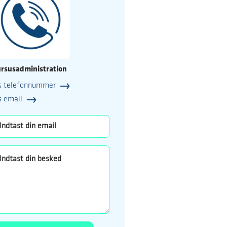
rsusadministration
s telefonnummer
25
s email
o.dk