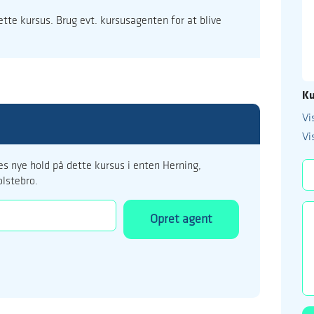
dette kursus. Brug evt. kursusagenten for at blive
Ku
Vi
99 122 5
Vi
kursus@ucholstebr
s nye hold på dette kursus i enten Herning,
olstebro.
Opret agent