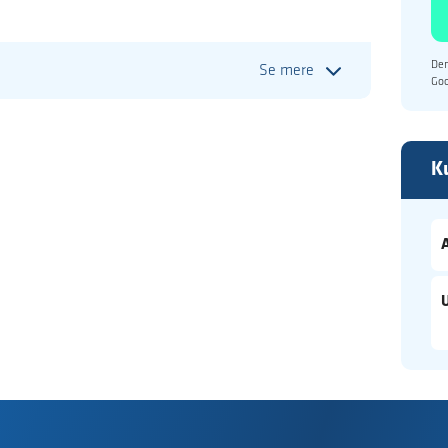
Den
Se mere
Go
K