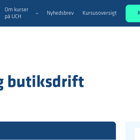
Om kurser
Nyhedsbrev
Kursusoversigt
på UCH
 butiksdrift