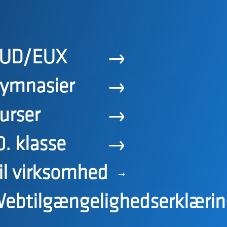
UD/EUX
ymnasier
urser
0. klasse
il virksomhed
ebtilgængelighedserklærin