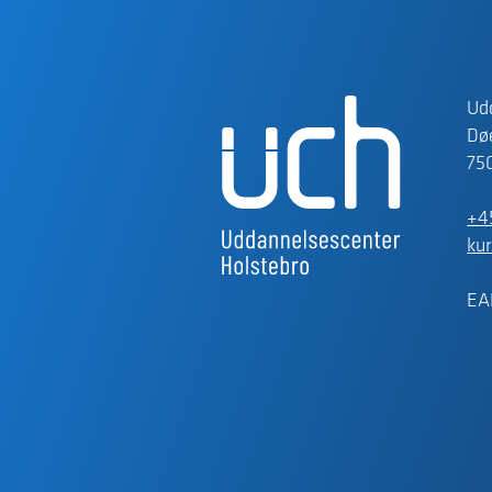
Ud
Døe
75
+4
ku
EA