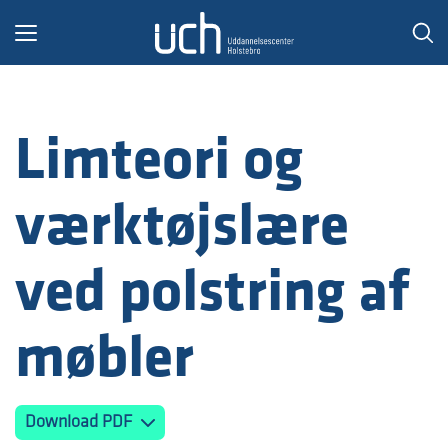
Toggle
navigation
Limteori og
værktøjslære
ved polstring af
møbler
Download PDF