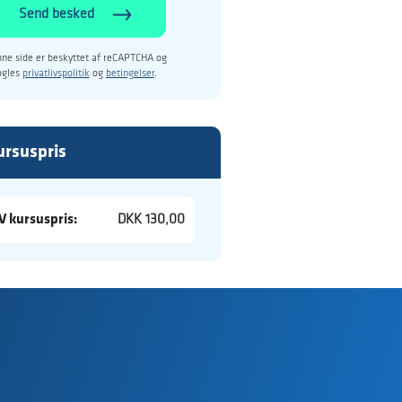
Send besked
ne side er beskyttet af reCAPTCHA og
ogles
privatlivspolitik
og
betingelser
.
ursuspris
V kursuspris:
DKK 130,00