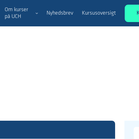
Om kurser
Nyhedsbrev
Kursusoversigt
på UCH