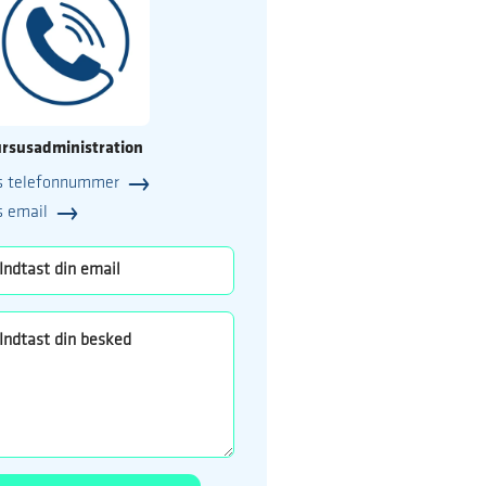
rsusadministration
s telefonnummer
25
s email
o.dk