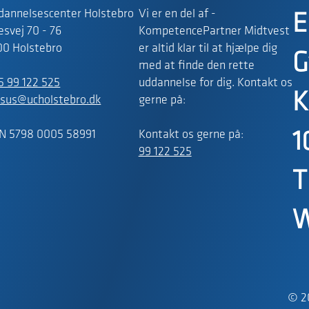
dannelsescenter Holstebro
Vi er en del af -
E
svej 70 - 76
KompetencePartner Midtvest
00 Holstebro
er altid klar til at hjælpe dig
G
med at finde den rette
5 99 122 525
uddannelse for dig. Kontakt os
K
rsus@ucholstebro.dk
gerne på:
N 5798 0005 58991
Kontakt os gerne på:
1
99 122 525
T
W
© 2