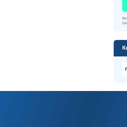
Den
Go
K
I