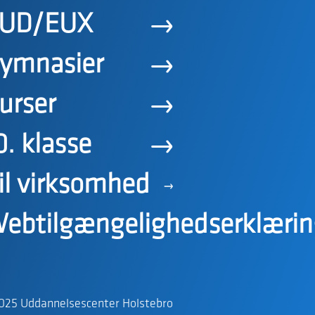
UD/EUX
ymnasier
urser
0. klasse
il virksomhed
ebtilgængelighedserklærin
025 Uddannelsescenter Holstebro