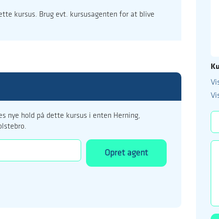
dette kursus. Brug evt. kursusagenten for at blive
Ku
Vi
99 122 5
Vi
kursus@ucholstebr
s nye hold på dette kursus i enten Herning,
olstebro.
Opret agent