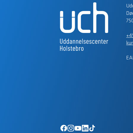
Ud
Døe
75
+4
ku
EA