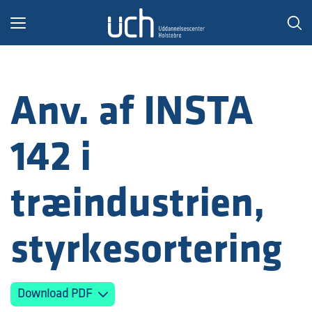
Toggle
navigation
Anv. af INSTA
142 i
træindustrien,
styrkesortering
Download PDF