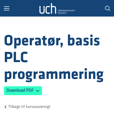
Toggle
navigation
Operatør, basis
PLC
programmering
Download PDF
Tilbage til kursusoversigt