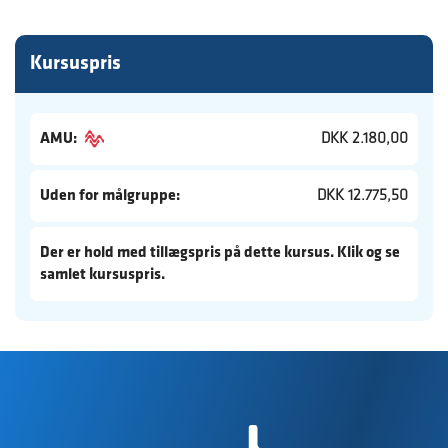
Kursuspris
AMU:
DKK 2.180,00
Uden for målgruppe:
DKK 12.775,50
Der er hold med tillægspris på dette kursus. Klik og se
samlet kursuspris.