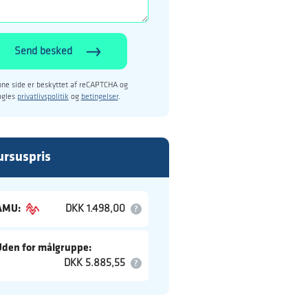
Send besked
ne side er beskyttet af reCAPTCHA og
ogles
privatlivspolitik
og
betingelser
.
ursuspris
AMU:
DKK 1.498,00
Uden for målgruppe:
DKK 5.885,55