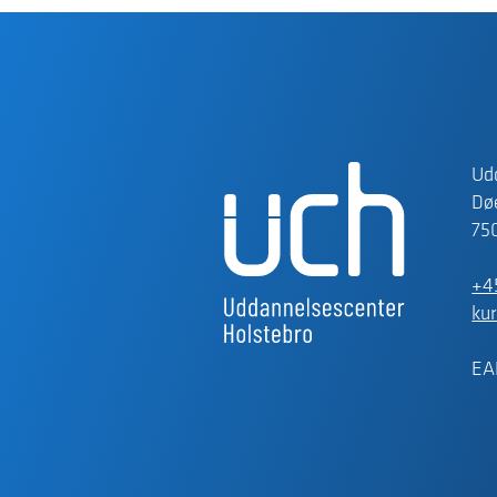
Ud
Døe
75
+4
ku
EA