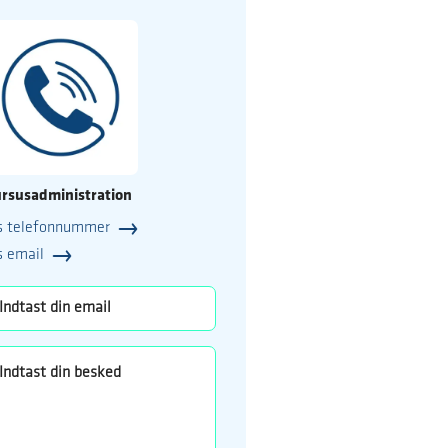
rsusadministration
s telefonnummer
25
s email
o.dk