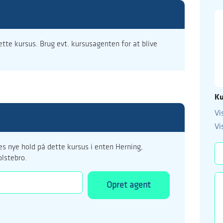
dette kursus. Brug evt. kursusagenten for at blive
Ku
Vi
99 122 5
Vi
kursus@ucholstebr
s nye hold på dette kursus i enten Herning,
olstebro.
Opret agent