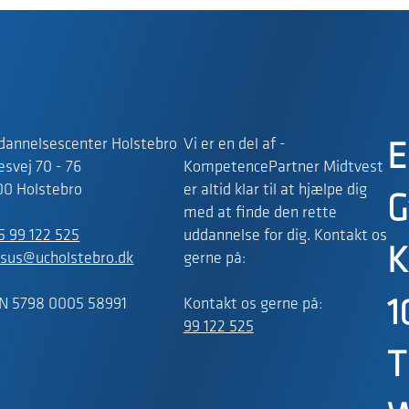
dannelsescenter Holstebro
Vi er en del af -
E
svej 70 - 76
KompetencePartner Midtvest
00 Holstebro
er altid klar til at hjælpe dig
G
med at finde den rette
5 99 122 525
uddannelse for dig. Kontakt os
K
rsus@ucholstebro.dk
gerne på:
N 5798 0005 58991
Kontakt os gerne på:
1
99 122 525
T