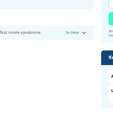
Den
ifikat mindre ejendomme
Se mere
Go
K