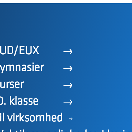
UD/EUX
ymnasier
urser
0. klasse
il virksomhed