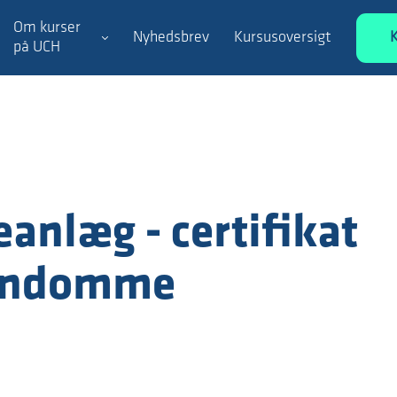
Om kurser
Nyhedsbrev
Kursusoversigt
på UCH
anlæg - certifikat
jendomme