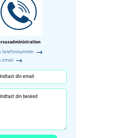
rsusadministration
s telefonnummer
25
s email
o.dk