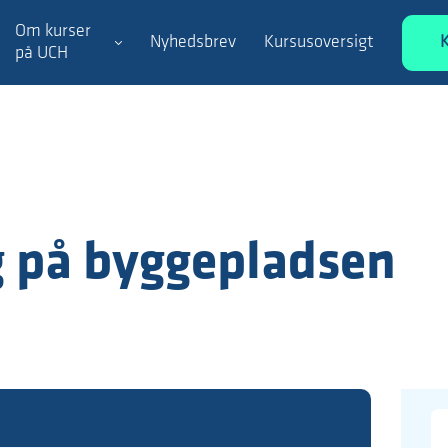
Om kurser
Nyhedsbrev
Kursusoversigt
på UCH
 på byggepladsen