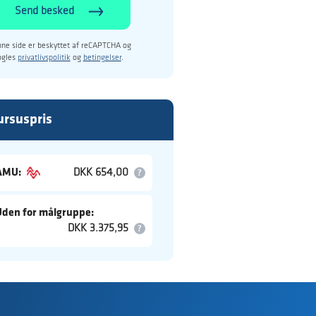
Send besked
ne side er beskyttet af reCAPTCHA og
ogles
privatlivspolitik
og
betingelser
.
ursuspris
AMU:
DKK 654,00
Uden for målgruppe:
DKK 3.375,95