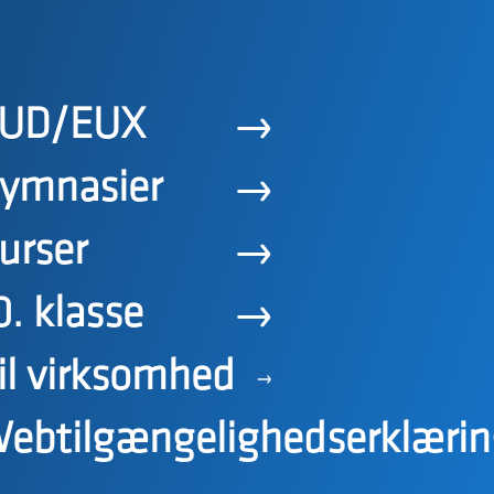
UD/EUX
ymnasier
urser
0. klasse
il virksomhed
ebtilgængelighedserklærin