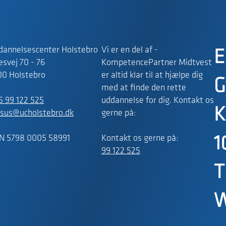
dannelsescenter Holstebro
Vi er en del af -
E
svej 70 - 76
KompetencePartner Midtvest
00 Holstebro
er altid klar til at hjælpe dig
G
med at finde den rette
5 99 122 525
uddannelse for dig. Kontakt os
K
rsus@ucholstebro.dk
gerne på:
N 5798 0005 58991
Kontakt os gerne på:
1
99 122 525
T
W