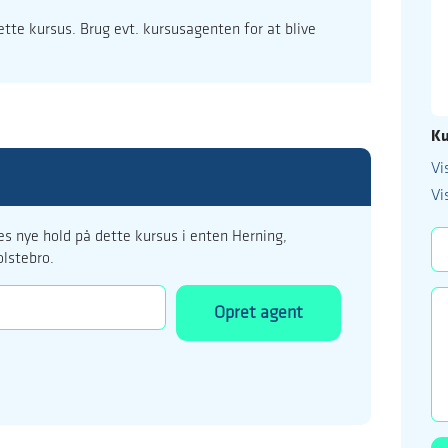
dette kursus. Brug evt. kursusagenten for at blive
Ku
Vi
99 122 5
Vi
kursus@ucholstebr
s nye hold på dette kursus i enten Herning,
olstebro.
Opret agent