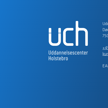
Ud
Døe
75
+4
ku
EA