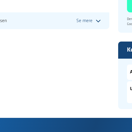
Den
dsen
Se mere
Go
K