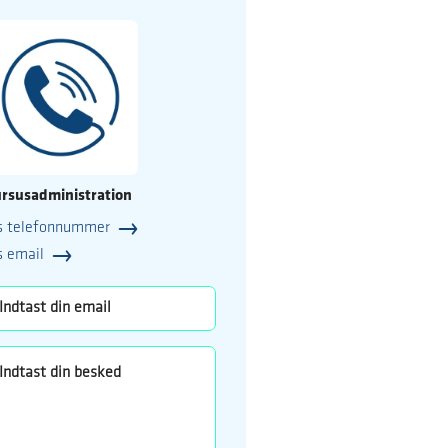
rsusadministration
s telefonnummer
25
s email
o.dk