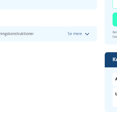
Den
ningskonstruktioner
Se mere
Go
K