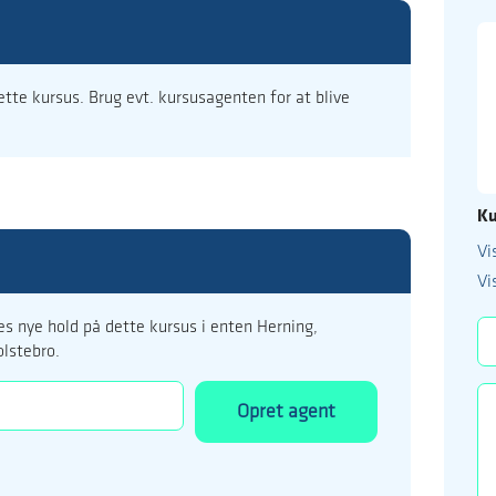
dette kursus. Brug evt. kursusagenten for at blive
Ku
Vi
99 122 5
Vi
kursus@ucholstebr
s nye hold på dette kursus i enten Herning,
olstebro.
Opret agent