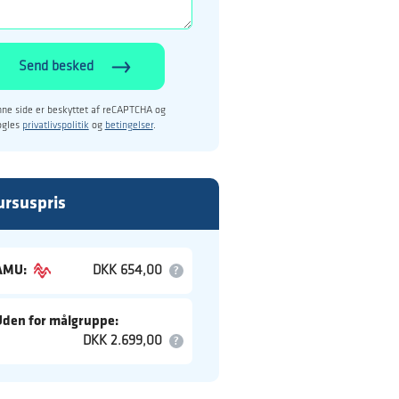
Send besked
ne side er beskyttet af reCAPTCHA og
ogles
privatlivspolitik
og
betingelser
.
ursuspris
AMU:
DKK 654,00
Uden for målgruppe:
DKK 2.699,00