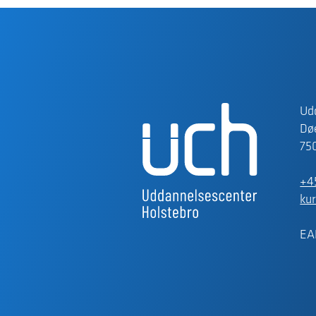
Ud
Døe
75
+4
ku
EA