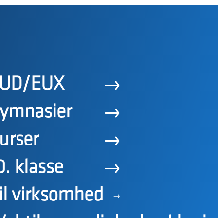
UD/EUX
ymnasier
urser
0. klasse
il virksomhed