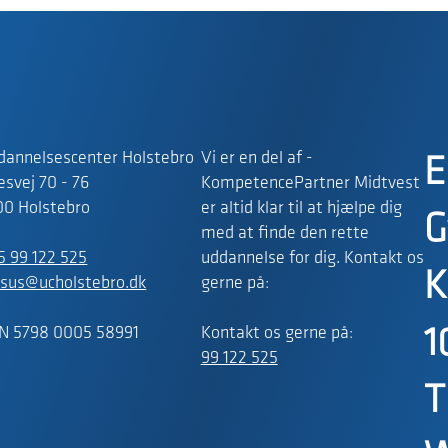
dannelsescenter Holstebro
Vi er en del af -
E
svej 70 - 76
KompetencePartner Midtvest
00 Holstebro
er altid klar til at hjælpe dig
G
med at finde den rette
5 99 122 525
uddannelse for dig. Kontakt os
K
rsus@ucholstebro.dk
gerne på:
N 5798 0005 58991
Kontakt os gerne på:
1
99 122 525
T