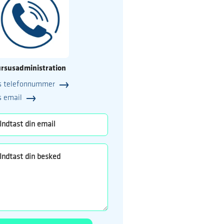
rsusadministration
s telefonnummer
25
s email
o.dk