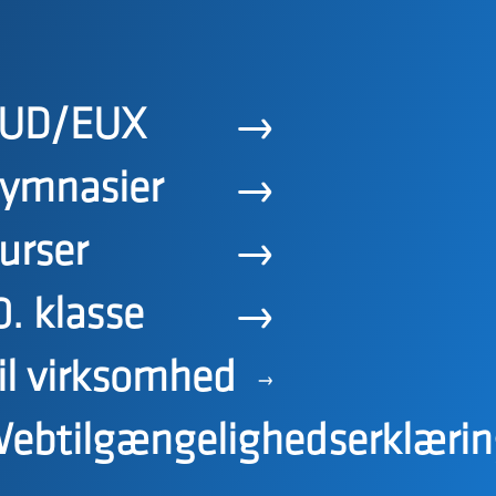
UD/EUX
ymnasier
urser
0. klasse
il virksomhed
ebtilgængelighedserklærin