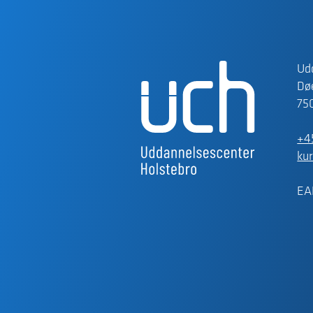
Ud
Døe
75
+4
ku
EA