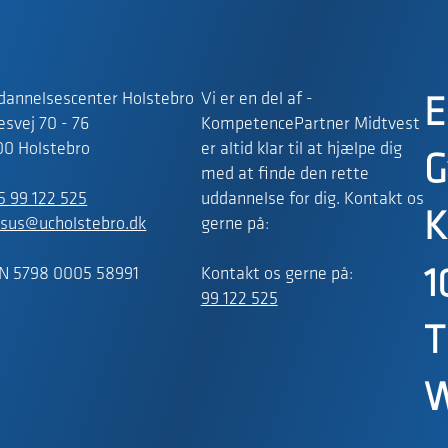
dannelsescenter Holstebro
Vi er en del af -
E
svej 70 - 76
KompetencePartner Midtvest
00 Holstebro
er altid klar til at hjælpe dig
G
med at finde den rette
5 99 122 525
uddannelse for dig. Kontakt os
K
rsus@ucholstebro.dk
gerne på:
N 5798 0005 58991
Kontakt os gerne på:
1
99 122 525
T
W