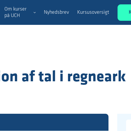
Om kurser
Nyhedsbrev
Kursusoversigt
på UCH
on af tal i regneark