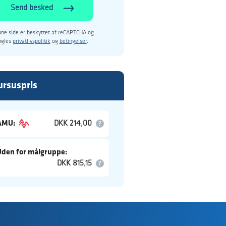
Send besked
ne side er beskyttet af reCAPTCHA og
ogles
privatlivspolitik
og
betingelser
.
ursuspris
AMU:
DKK 214,00
Uden for målgruppe:
DKK 815,15