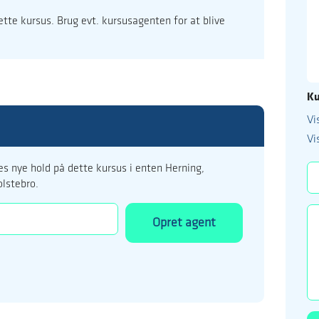
dette kursus. Brug evt. kursusagenten for at blive
Ku
Vi
99 122 5
Vi
kursus@ucholstebr
s nye hold på dette kursus i enten Herning,
olstebro.
Opret agent