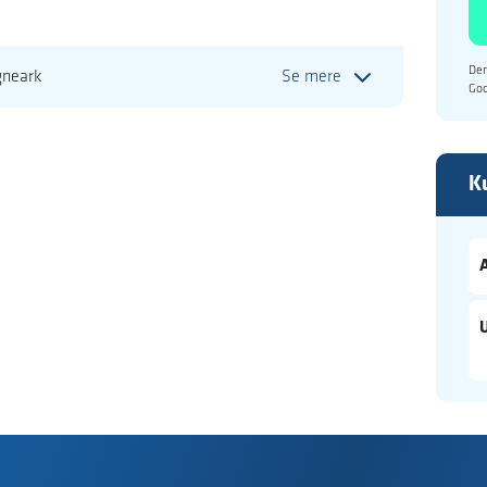
Den
gneark
Se mere
Go
K