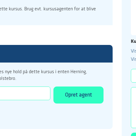
dette kursus. Brug evt. kursusagenten for at blive
Ku
Vi
99 122 5
Vi
kursus@ucholstebr
s nye hold på dette kursus i enten Herning,
olstebro.
Opret agent