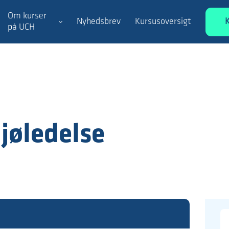
Om kurser
Nyhedsbrev
Kursusoversigt
på UCH
jøledelse