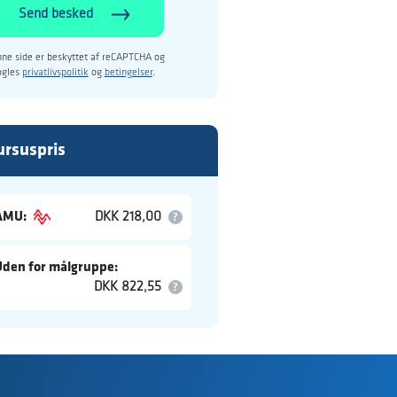
Send besked
ne side er beskyttet af reCAPTCHA og
ogles
privatlivspolitik
og
betingelser
.
ursuspris
AMU:
DKK 218,00
Uden for målgruppe:
DKK 822,55