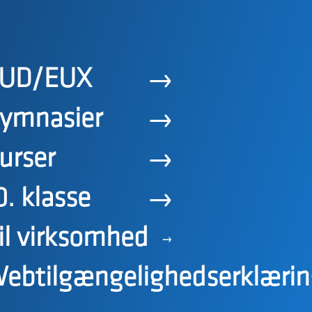
UD/EUX
ymnasier
urser
0. klasse
il virksomhed
ebtilgængelighedserklærin