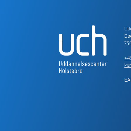
Ud
Døe
75
+4
ku
EA