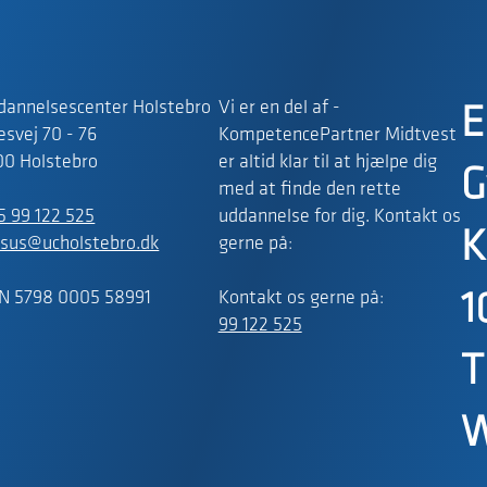
dannelsescenter Holstebro
Vi er en del af -
E
svej 70 - 76
KompetencePartner Midtvest
00 Holstebro
er altid klar til at hjælpe dig
G
med at finde den rette
5 99 122 525
uddannelse for dig. Kontakt os
K
rsus@ucholstebro.dk
gerne på:
N 5798 0005 58991
Kontakt os gerne på:
1
99 122 525
T
W