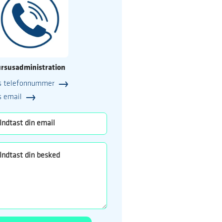
rsusadministration
s telefonnummer
25
s email
o.dk