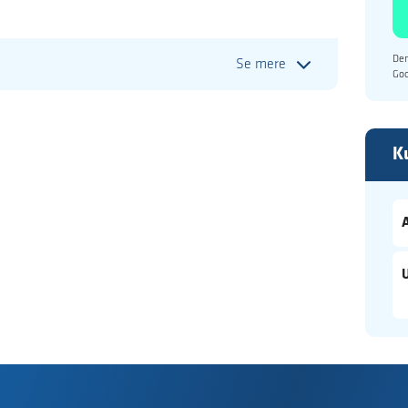
Den
Se mere
Go
K