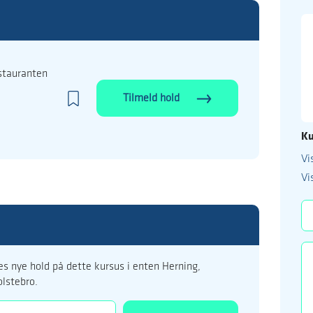
stauranten
Tilmeld hold
Ku
Vi
99 122 5
Vi
kursus@ucholstebr
s nye hold på dette kursus i enten Herning,
olstebro.