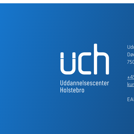
Ud
Døe
75
+4
ku
EA