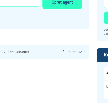
Opret agent
Den
Go
bagt i restauranten
Se mere
K