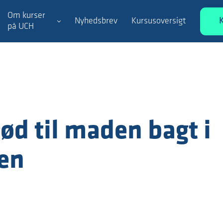
Om kurser
Nyhedsbrev
Kursusoversigt
på UCH
d til maden bagt i
en