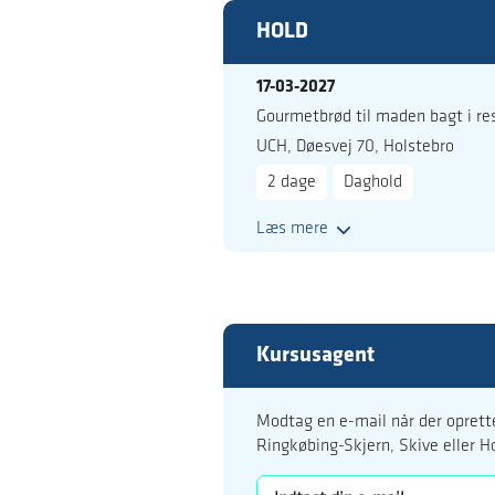
HOLD
17-03-2027
Gourmetbrød til maden bagt i re
UCH, Døesvej 70, Holstebro
2 dage
Daghold
Læs mere
Kursusagent
Modtag en e-mail når der oprette
Ringkøbing-Skjern, Skive eller H