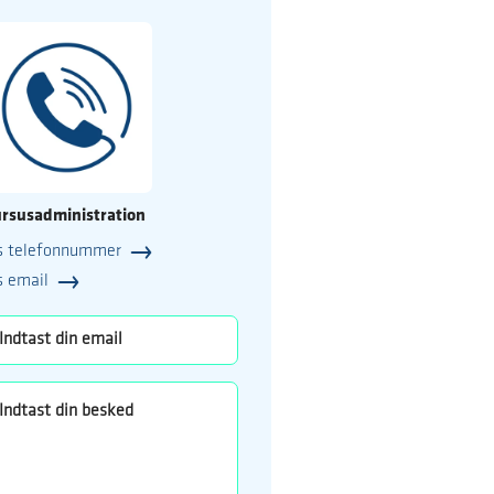
rsusadministration
s telefonnummer
25
s email
o.dk