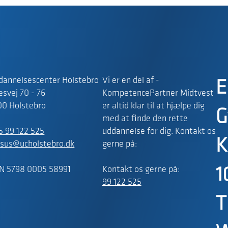
dannelsescenter Holstebro
Vi er en del af -
E
svej 70 - 76
KompetencePartner Midtvest
00 Holstebro
er altid klar til at hjælpe dig
G
med at finde den rette
5 99 122 525
uddannelse for dig. Kontakt os
K
rsus@ucholstebro.dk
gerne på:
N 5798 0005 58991
Kontakt os gerne på:
1
99 122 525
T