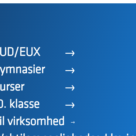
UD/EUX
ymnasier
urser
0. klasse
il virksomhed