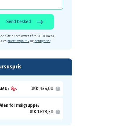
Send besked
ne side er beskyttet af reCAPTCHA og
ogles
privatlivspolitik
og
betingelser
.
ursuspris
AMU:
DKK 436,00
Uden for målgruppe:
DKK 1.678,30