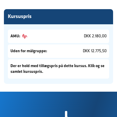
Kursuspris
AMU:
DKK 2.180,00
Uden for målgruppe:
DKK 12.775,50
Der er hold med tillægspris på dette kursus. Klik og se
samlet kursuspris.