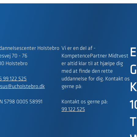
dannelsescenter Holstebro
Vi er en del af -
E
svej 70 - 76
KompetencePartner Midtvest
00 Holstebro
er altid klar til at hjælpe dig
G
med at finde den rette
5 99 122 525
uddannelse for dig. Kontakt os
K
rsus@ucholstebro.dk
gerne på:
N 5798 0005 58991
Kontakt os gerne på:
1
99 122 525
T