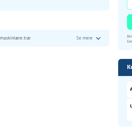
Den
, maskinlære,træ
Se mere
Go
K