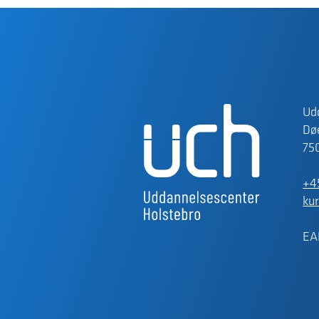
Ud
Døe
75
+4
ku
EA