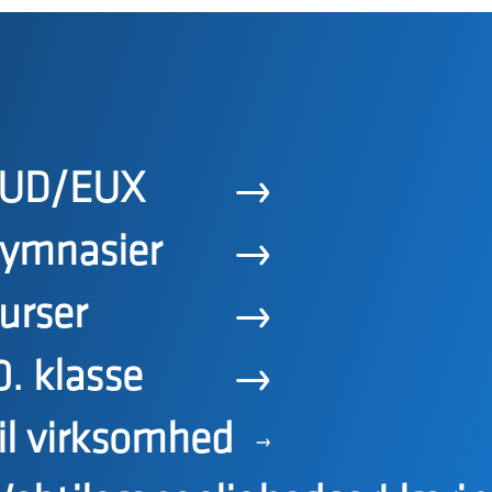
UD/EUX
ymnasier
urser
0. klasse
il virksomhed