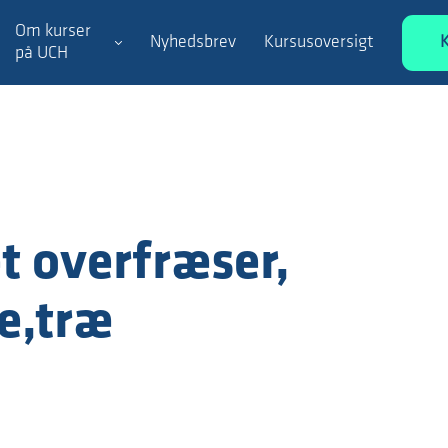
Om kurser
Nyhedsbrev
Kursusoversigt
på UCH
t overfræser,
e,træ