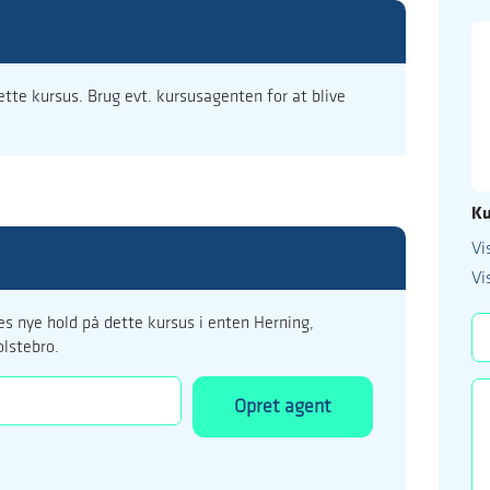
dette kursus. Brug evt. kursusagenten for at blive
Ku
Vi
99 122 5
Vi
kursus@ucholstebr
s nye hold på dette kursus i enten Herning,
olstebro.
Opret agent