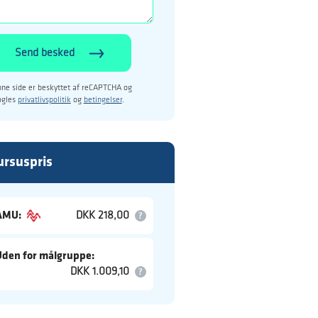
Send besked
ne side er beskyttet af reCAPTCHA og
ogles
privatlivspolitik
og
betingelser
.
ursuspris
AMU:
DKK 218,00
Uden for målgruppe:
DKK 1.009,10