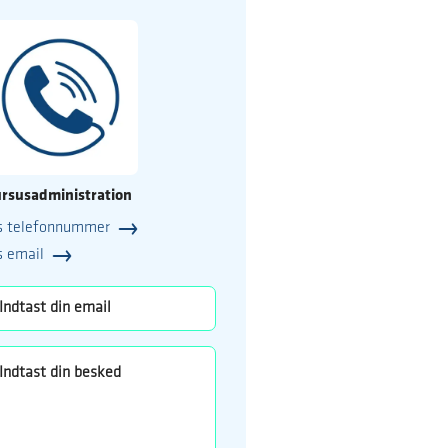
rsusadministration
s telefonnummer
25
s email
o.dk