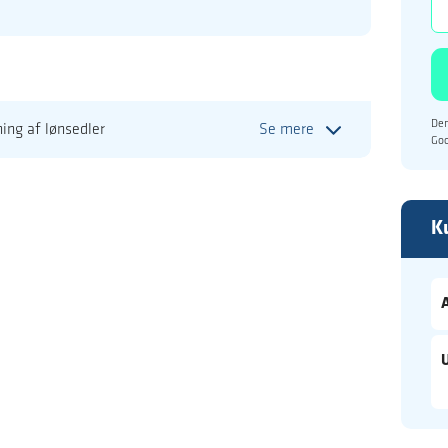
Den
ing af lønsedler
Se mere
Go
K