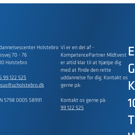
dannelsescenter Holstebro
Vi er en del af -
E
svej 70 - 76
KompetencePartner Midtvest
00 Holstebro
er altid klar til at hjælpe dig
G
med at finde den rette
5 99 122 525
uddannelse for dig. Kontakt os
K
rsus@ucholstebro.dk
gerne på:
N 5798 0005 58991
Kontakt os gerne på:
1
99 122 525
T