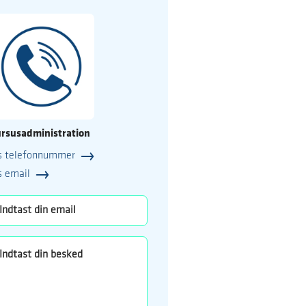
rsusadministration
s telefonnummer
25
s email
o.dk