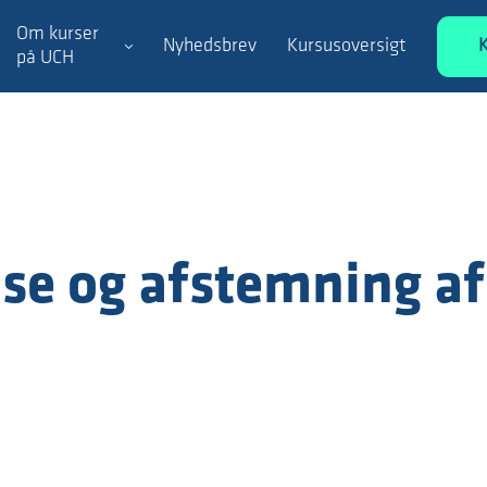
Om kurser
Nyhedsbrev
Kursusoversigt
på UCH
se og afstemning af