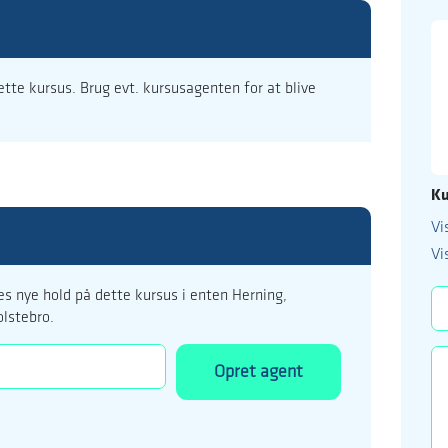
dette kursus. Brug evt. kursusagenten for at blive
Ku
Vi
99 122 5
Vi
kursus@ucholstebr
s nye hold på dette kursus i enten Herning,
olstebro.
Opret agent