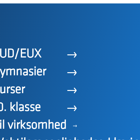
UD/EUX
ymnasier
urser
0. klasse
il virksomhed