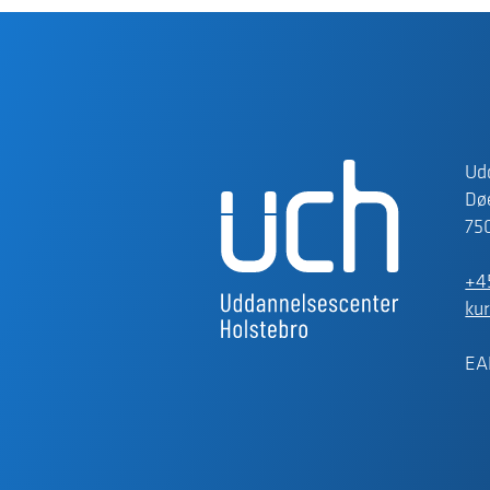
Ud
Døe
75
+4
ku
EA