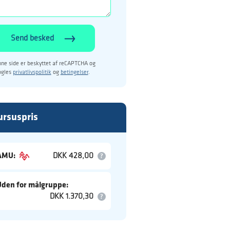
Send besked
ne side er beskyttet af reCAPTCHA og
ogles
privatlivspolitik
og
betingelser
.
ursuspris
AMU:
DKK 428,00
Uden for målgruppe:
DKK 1.370,30