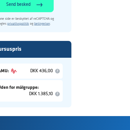
Send besked
ne side er beskyttet af reCAPTCHA og
ogles
privatlivspolitik
og
betingelser
.
ursuspris
AMU:
DKK 436,00
Uden for målgruppe:
DKK 1.385,10