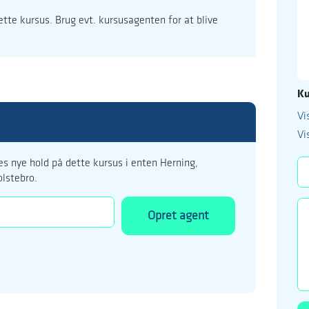
dette kursus. Brug evt. kursusagenten for at blive
Ku
Vi
99 122 5
Vi
kursus@ucholstebr
s nye hold på dette kursus i enten Herning,
olstebro.
Opret agent