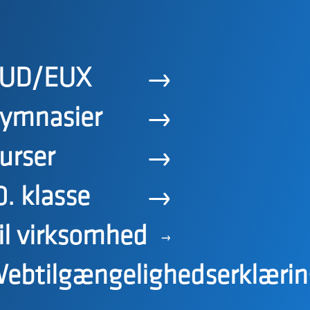
UD/EUX
ymnasier
urser
0. klasse
il virksomhed
ebtilgængelighedserklærin