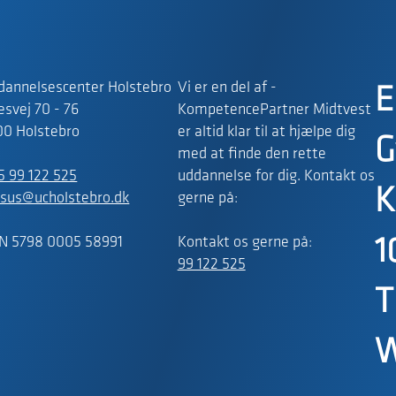
dannelsescenter Holstebro
Vi er en del af -
E
svej 70 - 76
KompetencePartner Midtvest
00 Holstebro
er altid klar til at hjælpe dig
G
med at finde den rette
5 99 122 525
uddannelse for dig. Kontakt os
K
rsus@ucholstebro.dk
gerne på:
N 5798 0005 58991
Kontakt os gerne på:
1
99 122 525
T
W