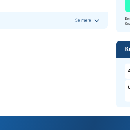
Den
Se mere
Go
K