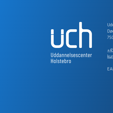
Ud
Døe
75
+4
ku
EA