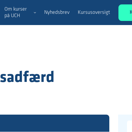
Om kurser
Nyhedsbrev
Kursusoversigt
på UCH
bsadfærd