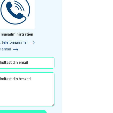
rsusadministration
s telefonnummer
25
s email
o.dk