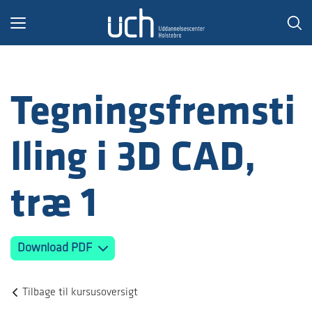
Toggle
navigation
Tegningsfremsti
lling i 3D CAD,
træ 1
Download PDF
Tilbage til kursusoversigt