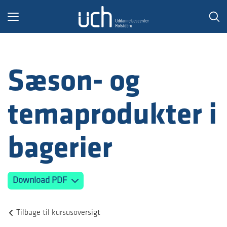
Toggle
navigation
Sæson- og
temaprodukter i
bagerier
Download PDF
Tilbage til kursusoversigt