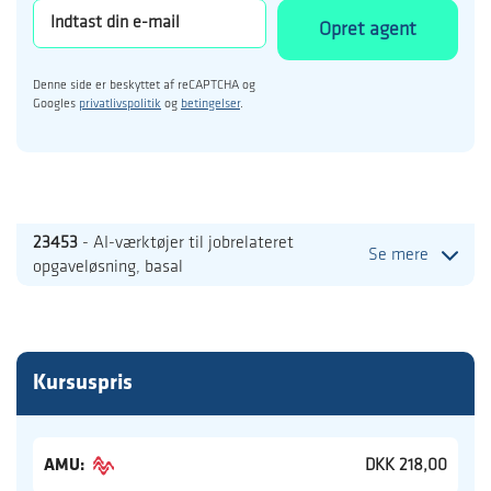
Opret agent
Denne side er beskyttet af reCAPTCHA og
Googles
privatlivspolitik
og
betingelser
.
23453
- AI-værktøjer til jobrelateret
Se mere
opgaveløsning, basal
Kursuspris
AMU:
DKK 218,00