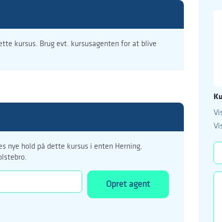
dette kursus. Brug evt. kursusagenten for at blive
Ku
Vi
99 122 5
Vi
kursus@ucholstebr
s nye hold på dette kursus i enten Herning,
olstebro.
Opret agent