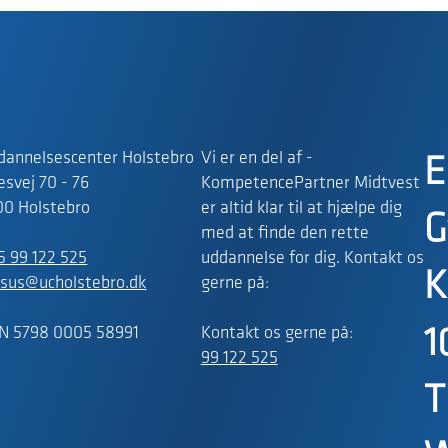
dannelsescenter Holstebro
Vi er en del af -
E
svej 70 - 76
KompetencePartner Midtvest
00 Holstebro
er altid klar til at hjælpe dig
G
med at finde den rette
5 99 122 525
uddannelse for dig. Kontakt os
K
rsus@ucholstebro.dk
gerne på:
N 5798 0005 58991
Kontakt os gerne på:
1
99 122 525
T