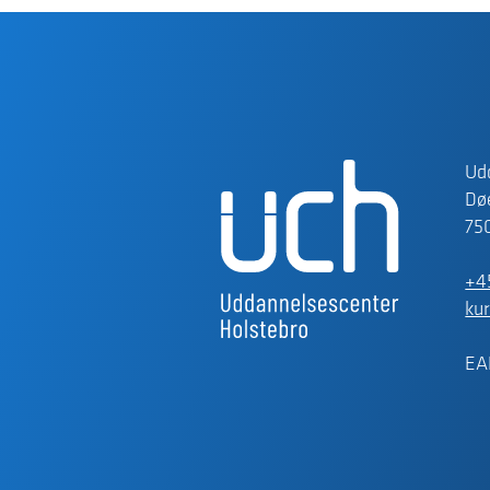
Ud
Døe
75
+4
ku
EA