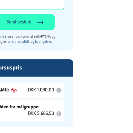
Send besked
ne side er beskyttet af reCAPTCHA og
ogles
privatlivspolitik
og
betingelser
.
ursuspris
AMU:
DKK 1.090,00
Uden for målgruppe:
DKK 5.666,50