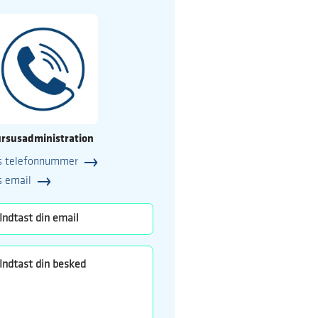
rsusadministration
s telefonnummer
25
s email
o.dk