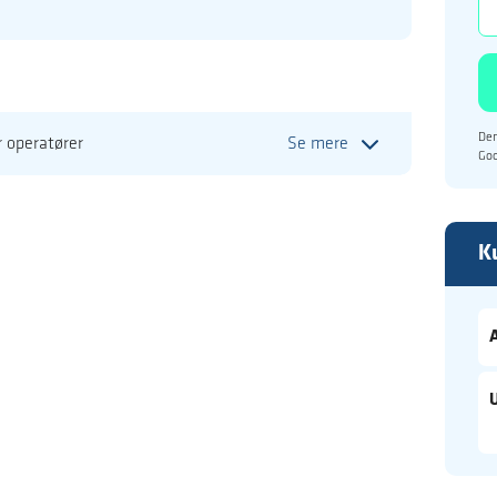
Den
r operatører
Se mere
Go
K