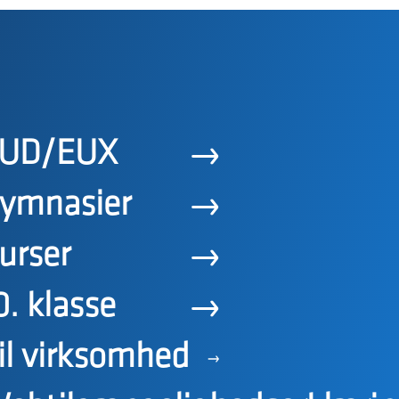
UD/EUX
ymnasier
urser
0. klasse
il virksomhed