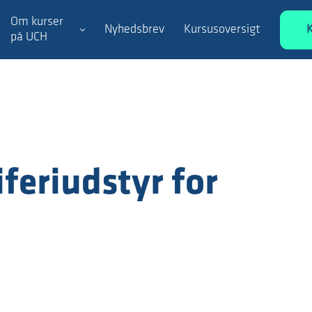
Om kurser
Nyhedsbrev
Kursusoversigt
på UCH
feriudstyr for