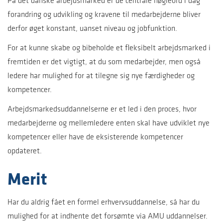
På det danske arbejdsmarked er de centrale nøgleord i dag
forandring og udvikling og kravene til medarbejderne bliver
derfor øget konstant, uanset niveau og jobfunktion.
For at kunne skabe og bibeholde et fleksibelt arbejdsmarked i
fremtiden er det vigtigt, at du som medarbejder, men også
ledere har mulighed for at tilegne sig nye færdigheder og
kompetencer.
Arbejdsmarkedsuddannelserne er et led i den proces, hvor
medarbejderne og mellemledere enten skal have udviklet nye
kompetencer eller have de eksisterende kompetencer
opdateret.
Merit
Har du aldrig fået en formel erhvervsuddannelse, så har du
mulighed for at indhente det forsømte via AMU uddannelser.