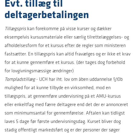
Evt. tillæg til
deltagerbetalingen
Tillægspris
kan forekomme på visse kurser og dækker
eksempelvis kursusmateriale eller særlig tilrettelæggelses- og
afholdelsesform for et kursus efter de regler som ministeren
fastsætter. En tillægspris kan altid fravælges og er ikke et krav
for at kunne gennemføre et kursus. (der tages dog forbehold
for lovgivningsmæssige ændringer)
Tompladstillæg
- UCH har iht. lov om åben uddannelse §10b
mulighed for at kunne tilbyde en virksomhed, mod en
tillægspris, at gennemføre undervisning på et AMU-kursus
eller enkeltfag med færre deltagere end det der er annonceret
som minimumsantal for gennemførelse. Aftalen kan tidligst
laves 5 dage før første undervisningsdag. Kurset bliver dog
stadig offentligt markedsført og er der personer der søger