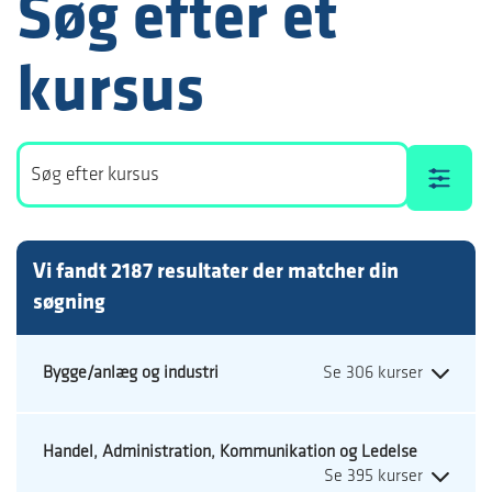
Søg efter et
kursus
Søgning
i
dette
filter
omdirigerer
Vi fandt
2187
resultater der matcher din
til
en
søgning
side
med
alle
Bygge/anlæg og industri
aktuelle
kurser,
samt
Handel, Administration, Kommunikation og Ledelse
filtrerer
disse