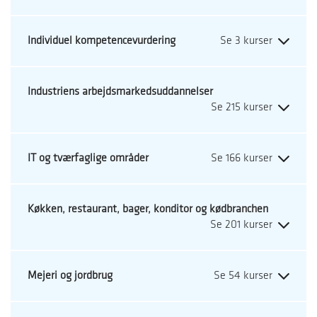
kurser
efter
Individuel kompetencevurdering
ud
fra
det/de
Industriens arbejdsmarkedsuddannelser
søgte
ord.
IT og tværfaglige områder
Køkken, restaurant, bager, konditor og kødbranchen
Mejeri og jordbrug