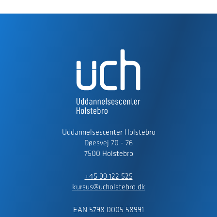
Uddannelsescenter Holstebro
Døesvej 70 - 76
7500 Holstebro
+45 99 122 525
kursus@ucholstebro.dk
EAN 5798 0005 58991