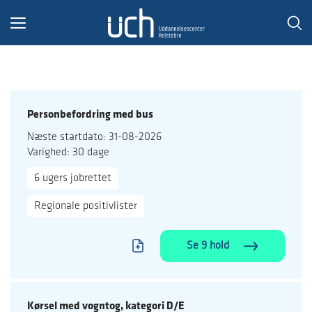
Toggle
navigation
Personbefordring med bus
Næste startdato: 31-08-2026
Varighed: 30 dage
6 ugers jobrettet
Regionale positivlister
Se 9 hold
Kørsel med vogntog, kategori D/E