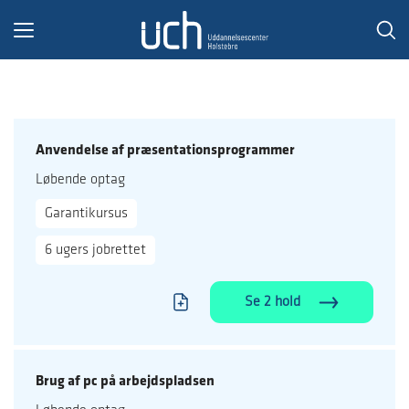
Toggle
navigation
Anvendelse af præsentationsprogrammer
Løbende optag
Garantikursus
6 ugers jobrettet
Se 2 hold
Brug af pc på arbejdspladsen