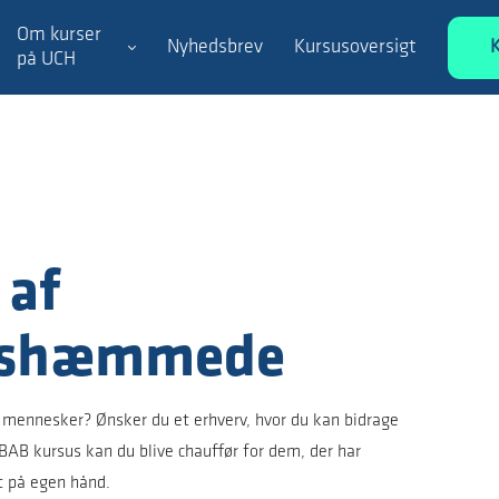
Om kurser
Nyhedsbrev
Kursusoversigt
på UCH
 af
eshæmmede
 mennesker? Ønsker du et erhverv, hvor du kan bidrage
t BAB kursus kan du blive chauffør for dem, der har
t på egen hånd.