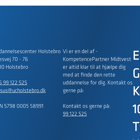
dannelsescenter Holstebro
Vi er en del af -
E
svej 70 - 76
KompetencePartner Midtvest
00 Holstebro
er altid klar til at hjælpe dig
G
med at finde den rette
5 99 122 525
uddannelse for dig. Kontakt os
K
rsus@ucholstebro.dk
gerne på:
N 5798 0005 58991
Kontakt os gerne på:
1
99 122 525
T