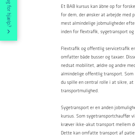
Har du brug for hjælp?
Et BAB kursus kan åbne op for forske
for dem, der ønsker at arbejde med pa
mest almindelige jobmuligheder efter
inden for flextrafik, sygetransport og
Flextrafik og offentlig servicetrafik 
omfatter både busser og taxaer. Disse
nedsat mobilitet, ældre og andre med
almindelige offentlig transport. Som ch
du spille en central rolle i at sikre, 
transportmulighed.
Sygetransport er en anden jobmulighe
kursus. Som sygetransportchauffør vil
kræver ikke-akut transport mellem de
Dette kan omfatte transport af patien