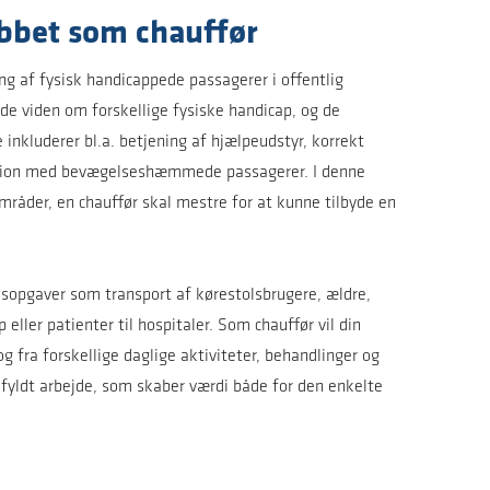
jobbet som chauffør
ng af fysisk handicappede passagerer i offentlig
de viden om forskellige fysiske handicap, og de
 inkluderer bl.a. betjening af hjælpeudstyr, korrekt
tion med bevægelseshæmmede passagerer. I denne
områder, en chauffør skal mestre for at kunne tilbyde en
sopgaver som transport af kørestolsbrugere, ældre,
eller patienter til hospitaler. Som chauffør vil din
g fra forskellige daglige aktiviteter, behandlinger og
sfyldt arbejde, som skaber værdi både for den enkelte
.