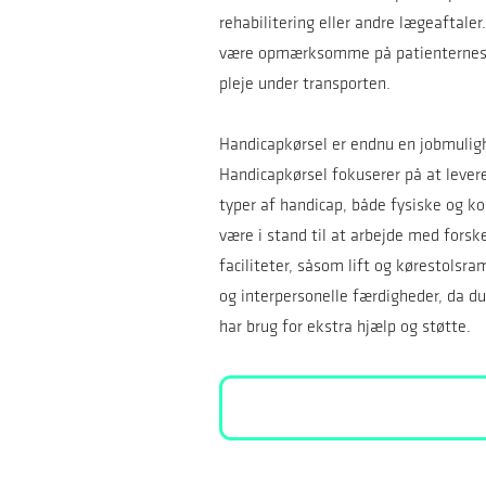
rehabilitering eller andre lægeaftaler
være opmærksomme på patienternes be
pleje under transporten.
Handicapkørsel er endnu en jobmulig
Handicapkørsel fokuserer på at levere
typer af handicap, både fysiske og ko
være i stand til at arbejde med forske
faciliteter, såsom lift og kørestolsr
og interpersonelle færdigheder, da d
har brug for ekstra hjælp og støtte.
Søgning
i
dette
filter
omdirigerer