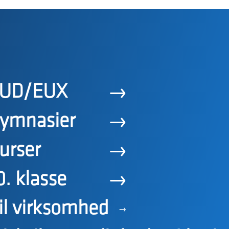
UD/EUX
ymnasier
urser
0. klasse
il virksomhed