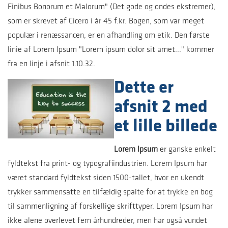
Finibus Bonorum et Malorum" (Det gode og ondes ekstremer),
som er skrevet af Cicero i år 45 f.kr. Bogen, som var meget
populær i renæssancen, er en afhandling om etik. Den første
linie af Lorem Ipsum "Lorem ipsum dolor sit amet..." kommer
fra en linje i afsnit 1.10.32.
Dette er
afsnit 2 med
et lille billede
Lorem Ipsum
er ganske enkelt
fyldtekst fra print- og typografiindustrien. Lorem Ipsum har
været standard fyldtekst siden 1500-tallet, hvor en ukendt
trykker sammensatte en tilfældig spalte for at trykke en bog
til sammenligning af forskellige skrifttyper. Lorem Ipsum har
ikke alene overlevet fem århundreder, men har også vundet