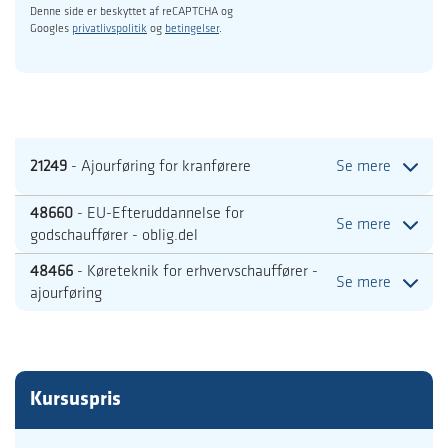
Denne side er beskyttet af reCAPTCHA og
Googles
privatlivspolitik
og
betingelser
.
21249
- Ajourføring for kranførere
Se mere
48660
- EU-Efteruddannelse for
Se mere
godschauffører - oblig.del
48466
- Køreteknik for erhvervschauffører -
Se mere
ajourføring
Kursuspris