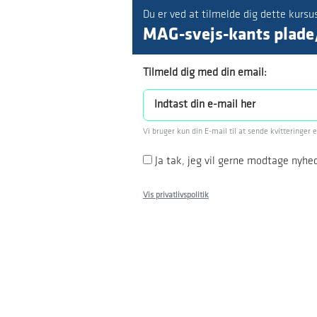
Du er ved at tilmelde dig dette kursu
MAG-svejs-kants plade/
Tilmeld dig med din email:
Vi bruger kun din E-mail til at sende kvitteringer 
Ja tak, jeg vil gerne modtage nyhe
Vis privatlivspolitik