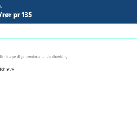
s:
rør pr 135
eller hjælpe til gennemførsel af din tilmelding
dsbreve