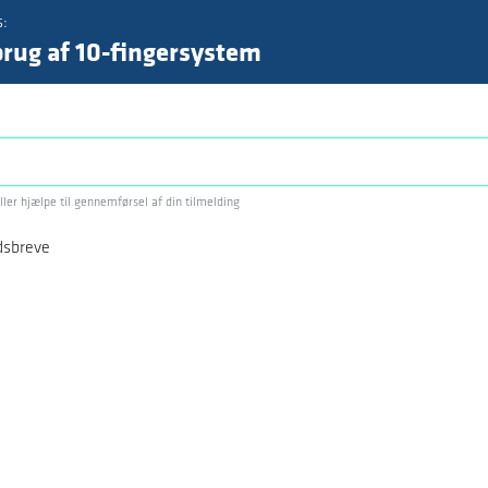
s:
brug af 10-fingersystem
eller hjælpe til gennemførsel af din tilmelding
dsbreve