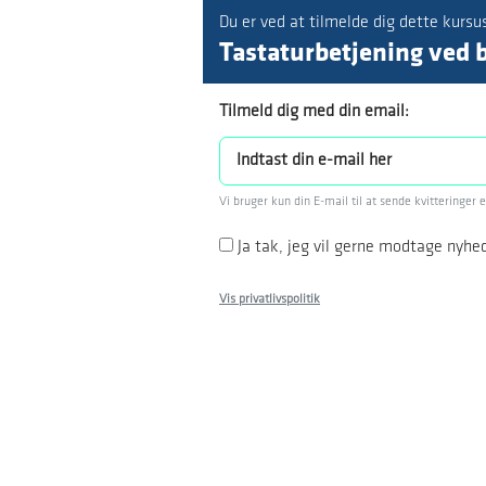
Du er ved at tilmelde dig dette kursu
Tastaturbetjening ved 
Tilmeld dig med din email:
Vi bruger kun din E-mail til at sende kvitteringer 
Ja tak, jeg vil gerne modtage nyhe
Vis privatlivspolitik